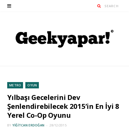
METRO
OYUN
Yılbaşı Gecelerini Dev
Şenlendirebilecek 2015’in En İyi 8
Yerel Co-Op Oyunu
BY
YIĞITCAN ERDOĞAN
28/12/2015