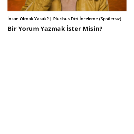
İnsan Olmak Yasak? | Pluribus Dizi İnceleme (Spoilersız)
Bir Yorum Yazmak İster Misin?
A
l
t
e
r
n
a
t
i
v
e