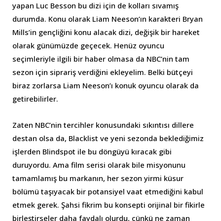
yapan Luc Besson bu dizi için de kolları sıvamış
durumda. Konu olarak Liam Neeson’ın karakteri Bryan
Mills’in gençliğini konu alacak dizi, değişik bir hareket
olarak günümüzde geçecek. Henüz oyuncu
seçimleriyle ilgili bir haber olmasa da NBC’nin tam
sezon için siprariş verdiğini ekleyelim. Belki bütçeyi
biraz zorlarsa Liam Neeson’ı konuk oyuncu olarak da
getirebilirler.
Zaten NBC’nin tercihler konusundaki sıkıntısı dillere
destan olsa da, Blacklist ve yeni sezonda beklediğimiz
işlerden Blindspot ile bu döngüyü kıracak gibi
duruyordu. Ama film serisi olarak bile misyonunu
tamamlamış bu markanın, her sezon yirmi küsur
bölümü taşıyacak bir potansiyel vaat etmediğini kabul
etmek gerek. Şahsi fikrim bu konsepti orijinal bir fikirle
birleştirseler daha faydalı olurdu, çünkü ne zaman