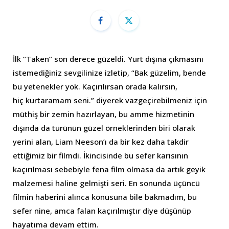
İlk “Taken” son derece güzeldi. Yurt dışına çıkmasını
istemediğiniz sevgilinize izletip, “Bak güzelim, bende
bu yetenekler yok. Kaçırılırsan orada kalırsın,
hiç kurtaramam seni.” diyerek vazgeçirebilmeniz için
müthiş bir zemin hazırlayan, bu amme hizmetinin
dışında da türünün güzel örneklerinden biri olarak
yerini alan, Liam Neeson’ı da bir kez daha takdir
ettiğimiz bir filmdi. İkincisinde bu sefer karısının
kaçırılması sebebiyle fena film olmasa da artık geyik
malzemesi haline gelmişti seri. En sonunda üçüncü
filmin haberini alınca konusuna bile bakmadım, bu
sefer nine, amca falan kaçırılmıştır diye düşünüp
hayatıma devam ettim.