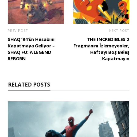
PREV POST
NEXT POST
SHAQ ’94’ün Hesabını
THE INCREDIBLES 2
Kapatmaya Geliyor –
Fragmanını İzlemeyenler,
SHAQ FU: A LEGEND
Haftayı Boş Beleş
REBORN
Kapatmayın
RELATED POSTS