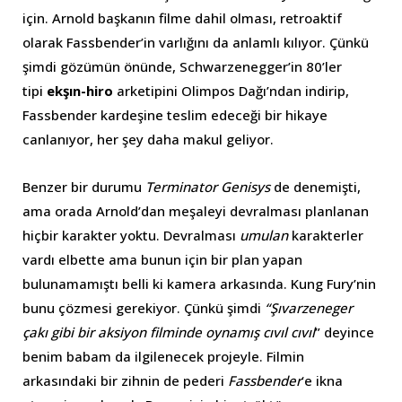
için. Arnold başkanın filme dahil olması, retroaktif
olarak Fassbender’in varlığını da anlamlı kılıyor. Çünkü
şimdi gözümün önünde, Schwarzenegger’in 80’ler
tipi
ekşın-hiro
arketipini Olimpos Dağı’ndan indirip,
Fassbender kardeşine teslim edeceği bir hikaye
canlanıyor, her şey daha makul geliyor.
Benzer bir durumu
Terminator Genisys
de denemişti,
ama orada Arnold’dan meşaleyi devralması planlanan
hiçbir karakter yoktu. Devralması
umulan
karakterler
vardı elbette ama bunun için bir plan yapan
bulunamamıştı belli ki kamera arkasında. Kung Fury’nin
bunu çözmesi gerekiyor. Çünkü şimdi
“Şıvarzeneger
çakı gibi bir aksiyon filminde oynamış cıvıl cıvıl
” deyince
benim babam da ilgilenecek projeyle. Filmin
arkasındaki bir zihnin de pederi
Fassbender
‘e ikna