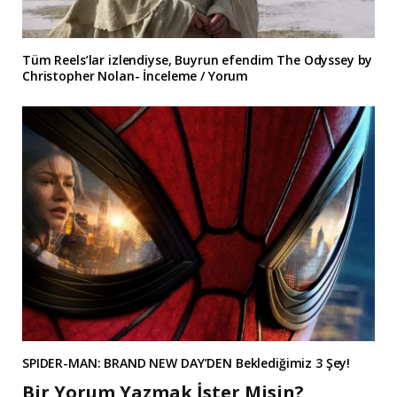
Tüm Reels’lar izlendiyse, Buyrun efendim The Odyssey by
Christopher Nolan- İnceleme / Yorum
SPIDER-MAN: BRAND NEW DAY’DEN Beklediğimiz 3 Şey!
Bir Yorum Yazmak İster Misin?