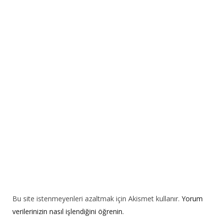
e
r
n
a
t
i
v
e
:
Bu site istenmeyenleri azaltmak için Akismet kullanır.
Yorum
verilerinizin nasıl işlendiğini öğrenin.