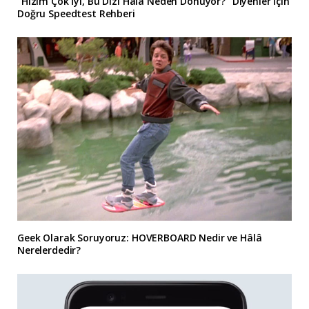
“Hızım Çok İyi, Bu Dizi Hâlâ Neden Donuyor?” Diyenler İçin
Doğru Speedtest Rehberi
Geek Olarak Soruyoruz: HOVERBOARD Nedir ve Hâlâ
Nerelerdedir?