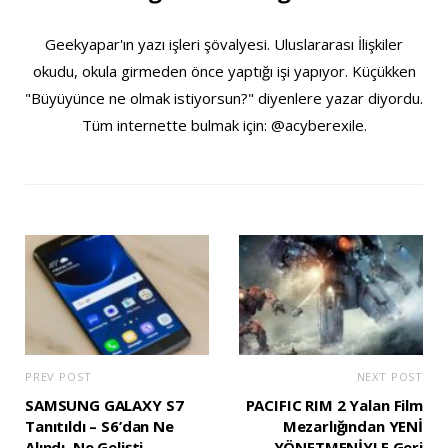
Geekyapar'ın yazı işleri şövalyesi. Uluslararası İlişkiler
okudu, okula girmeden önce yaptığı işi yapıyor. Küçükken
"Büyüyünce ne olmak istiyorsun?" diyenlere yazar diyordu.
Tüm internette bulmak için: @acyberexile.
PREV POST
NEXT POST
SAMSUNG GALAXY S7
PACIFIC RIM 2 Yalan Film
Tanıtıldı – S6’dan Ne
Mezarlığından YENİ
Alındı, Ne Gelişti,
YÖNETMENİYLE Geri