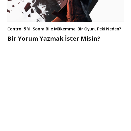
Control 5 Yıl Sonra Bİle Mükemmel Bir Oyun, Peki Neden?
Bir Yorum Yazmak İster Misin?
A
l
t
e
r
n
a
t
i
v