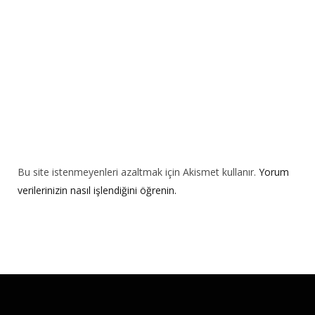
e
:
Bu site istenmeyenleri azaltmak için Akismet kullanır.
Yorum
verilerinizin nasıl işlendiğini öğrenin.