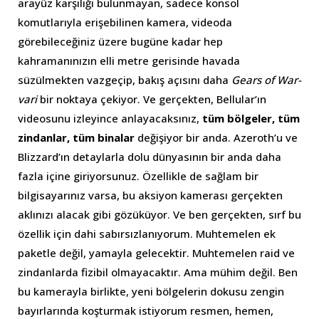
arayüz karşılığı bulunmayan, sadece konsol
komutlarıyla erişebilinen kamera, videoda
görebileceğiniz üzere bugüne kadar hep
kahramanınızın elli metre gerisinde havada
süzülmekten vazgeçip, bakış açısını daha
Gears of War-
vari
bir noktaya çekiyor. Ve gerçekten, Bellular’ın
videosunu izleyince anlayacaksınız,
tüm bölgeler, tüm
zindanlar, tüm binalar
değişiyor bir anda. Azeroth’u ve
Blizzard’ın detaylarla dolu dünyasının bir anda daha
fazla içine giriyorsunuz. Özellikle de sağlam bir
bilgisayarınız varsa, bu aksiyon kamerası gerçekten
aklınızı alacak gibi gözüküyor. Ve ben gerçekten, sırf bu
özellik için dahi sabırsızlanıyorum. Muhtemelen ek
paketle değil, yamayla gelecektir. Muhtemelen raid ve
zindanlarda fizibil olmayacaktır. Ama mühim değil. Ben
bu kamerayla birlikte, yeni bölgelerin dokusu zengin
bayırlarında koşturmak istiyorum resmen, hemen,