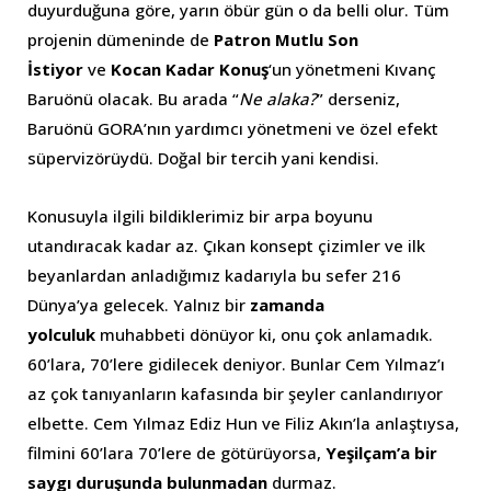
duyurduğuna göre, yarın öbür gün o da belli olur. Tüm
projenin dümeninde de
Patron Mutlu Son
İstiyor
ve
Kocan Kadar Konuş
‘un yönetmeni Kıvanç
Baruönü olacak. Bu arada “
Ne alaka?
” derseniz,
Baruönü GORA’nın yardımcı yönetmeni ve özel efekt
süpervizörüydü. Doğal bir tercih yani kendisi.
Konusuyla ilgili bildiklerimiz bir arpa boyunu
utandıracak kadar az. Çıkan konsept çizimler ve ilk
beyanlardan anladığımız kadarıyla bu sefer 216
Dünya’ya gelecek. Yalnız bir
zamanda
yolculuk
muhabbeti dönüyor ki, onu çok anlamadık.
60’lara, 70’lere gidilecek deniyor. Bunlar Cem Yılmaz’ı
az çok tanıyanların kafasında bir şeyler canlandırıyor
elbette. Cem Yılmaz Ediz Hun ve Filiz Akın’la anlaştıysa,
filmini 60’lara 70’lere de götürüyorsa,
Yeşilçam’a bir
saygı duruşunda bulunmadan
durmaz.