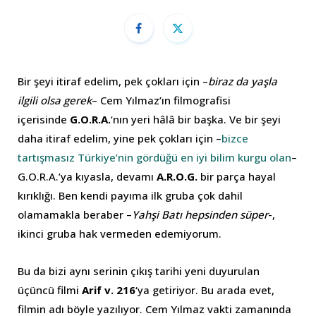
Bir şeyi itiraf edelim, pek çokları için –
biraz da yaşla
ilgili olsa gerek
– Cem Yılmaz’ın filmografisi
içerisinde
G.O.R.A.
‘nın yeri hâlâ bir başka. Ve bir şeyi
daha itiraf edelim, yine pek çokları için –
bizce
tartışmasız Türkiye’nin gördüğü en iyi bilim kurgu olan
–
G.O.R.A.’ya kıyasla, devamı
A.R.O.G.
bir parça hayal
kırıklığı. Ben kendi payıma ilk gruba çok dahil
olamamakla beraber –
Yahşi Batı hepsinden süper
-,
ikinci gruba hak vermeden edemiyorum.
Bu da bizi aynı serinin çıkış tarihi yeni duyurulan
üçüncü filmi
Arif v. 216
‘ya getiriyor. Bu arada evet,
filmin adı böyle yazılıyor. Cem Yılmaz vakti zamanında