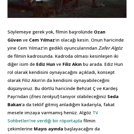
Söylemeye gerek yok, filmin başrolünde
Ozan
Güven
ve
Cem Yılmaz
‘ın olacağı kesin. Onun haricinde
yine Cem Yılmaz’ın gedikli oyuncularından
Zafer Algöz
de filmin kadrosunda. Kadroda olması kesinleşen iki
diğer isim de
Ediz Hun
ve
Filiz Akın
bu arada. Ediz Hun
rol olarak kendisini oynayacağını açıkladı, konsept
olarak Filiz Akın’ın da kendisini oynayabileceğini
düşünyoruz. Bu dörtlü haricinde Behzat Ç ve Kardeş
Payı’ndan (
Enes tenkyu!
) tanıyor olabileceğiniz
Seda
Bakan
‘a da teklif gitmiş anladığım kadarıyla, fakat
mesele imzaya varmamış henüz. Algöz
TV
Sohbetleri’ne verdiği bir röportajda
filmin
çekimlerine
Mayıs ayında
başlayacağını da