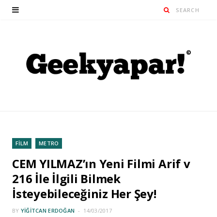
FİLM
METRO
CEM YILMAZ’ın Yeni Filmi Arif v
216 İle İlgili Bilmek
İsteyebileceğiniz Her Şey!
BY
YIĞITCAN ERDOĞAN
14/03/2017