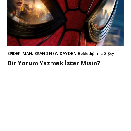
SPIDER-MAN: BRAND NEW DAY’DEN Beklediğimiz 3 Şey!
Bir Yorum Yazmak İster Misin?
A
l
t
e
r
n