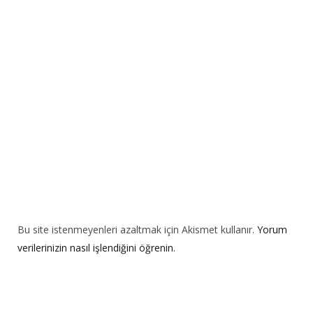
a
t
i
v
e
:
Bu site istenmeyenleri azaltmak için Akismet kullanır.
Yorum
verilerinizin nasıl işlendiğini öğrenin.