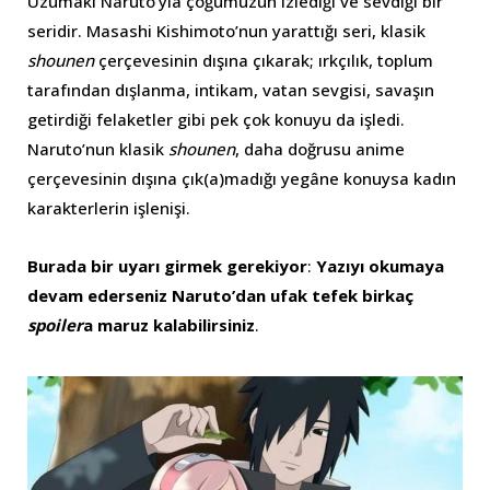
Uzumaki Naruto’yla çoğumuzun izlediği ve sevdiği bir
seridir. Masashi Kishimoto’nun yarattığı seri, klasik
shounen
çerçevesinin dışına çıkarak; ırkçılık, toplum
tarafından dışlanma, intikam, vatan sevgisi, savaşın
getirdiği felaketler gibi pek çok konuyu da işledi.
Naruto’nun klasik
shounen
, daha doğrusu anime
çerçevesinin dışına çık(a)madığı yegâne konuysa kadın
karakterlerin işlenişi.
Burada bir uyarı girmek gerekiyor
:
Yazıyı okumaya
devam ederseniz Naruto’dan ufak tefek birkaç
spoiler
a maruz kalabilirsiniz
.