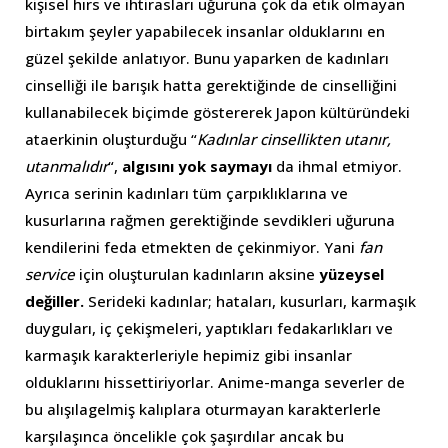
kişisel hırs ve ihtirasları uğuruna çok da etik olmayan
birtakım şeyler yapabilecek insanlar olduklarını en
güzel şekilde anlatıyor. Bunu yaparken de kadınları
cinselliği ile barışık hatta gerektiğinde de cinselliğini
kullanabilecek biçimde göstererek Japon kültüründeki
ataerkinin oluşturduğu “
Kadınlar cinsellikten utanır,
utanmalıdır
“,
algısını yok saymayı
da ihmal etmiyor.
Ayrıca serinin kadınları tüm çarpıklıklarına ve
kusurlarına rağmen gerektiğinde sevdikleri uğuruna
kendilerini feda etmekten de çekinmiyor. Yani
fan
service
için oluşturulan kadınların aksine
yüzeysel
değiller.
Serideki kadınlar; hataları, kusurları, karmaşık
duyguları, iç çekişmeleri, yaptıkları fedakarlıkları ve
karmaşık karakterleriyle hepimiz gibi insanlar
olduklarını hissettiriyorlar. Anime-manga severler de
bu alışılagelmiş kalıplara oturmayan karakterlerle
karşılaşınca öncelikle çok şaşırdılar ancak bu