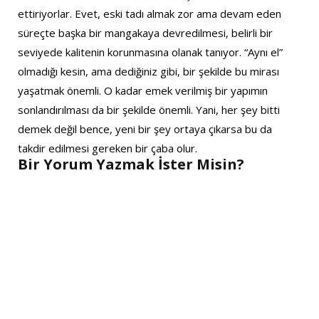
ettiriyorlar. Evet, eski tadı almak zor ama devam eden
süreçte başka bir mangakaya devredilmesi, belirli bir
seviyede kalitenin korunmasına olanak tanıyor. “Aynı el”
olmadığı kesin, ama dediğiniz gibi, bir şekilde bu mirası
yaşatmak önemli. O kadar emek verilmiş bir yapımın
sonlandırılması da bir şekilde önemli. Yani, her şey bitti
demek değil bence, yeni bir şey ortaya çıkarsa bu da
takdir edilmesi gereken bir çaba olur.
Bir Yorum Yazmak İster Misin?
A
l
t
e
r
n