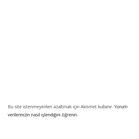
a
t
i
v
e
:
Bu site istenmeyenleri azaltmak için Akismet kullanır.
Yorum
verilerinizin nasıl işlendiğini öğrenin.