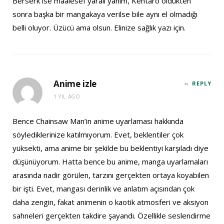
Berserk ise maalesef yaralı yanım, Kentaro öldükten
sonra başka bir mangakaya verilse bile aynı el olmadığı
belli oluyor. Üzücü ama olsun. Elinize sağlık yazı için.
Anime izle
REPLY
1 YIL AGO
Bence Chainsaw Man’in anime uyarlaması hakkında
söylediklerinize katılmıyorum. Evet, beklentiler çok
yüksekti, ama anime bir şekilde bu beklentiyi karşıladı diye
düşünüyorum. Hatta bence bu anime, manga uyarlamaları
arasında nadir görülen, tarzını gerçekten ortaya koyabilen
bir işti. Evet, mangası derinlik ve anlatım açısından çok
daha zengin, fakat animenin o kaotik atmosferi ve aksiyon
sahneleri gerçekten takdire şayandı. Özellikle seslendirme