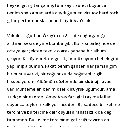
heykel gibi gitar çalmış tüm kayıt süreci boyunca.
Benim son zamanlarda duyduğum en virtüöz hard rock
gitar performanslarından biriydi Ava’nınki.
Vokalist Uğurhan Özay’ın da 81 ilde doğurganlığı
arttıran sesi de yine bomba gibi. Bu ikisi birleşince de
ortaya gerçekten teknik olarak şahane bir albüm
çıkıyor. Ki söylemek de gerek, prodüksiyonu bebek gibi
yapılmış albümün. Fakat benim şahsen barışamadığım
bir husus var ki, bir çoğunuzu da soğutabilir gibi
hissediyorum: Albümün sözlerinde bir
dublaj
havası
var. Muhtemelen benim özel kılkuyrukluğumdur, ama
Türkçe bir eserde “
lanet insanlar
” gibi taşıma laflar
duyunca tüylerin kalkıyor inceden. Bu sadece bir kelime
tercihi ve bu tercihe dair duyulan rahatsızlık da değil
tamamen. Bu kelime tercihinin getirdiği tavırda da