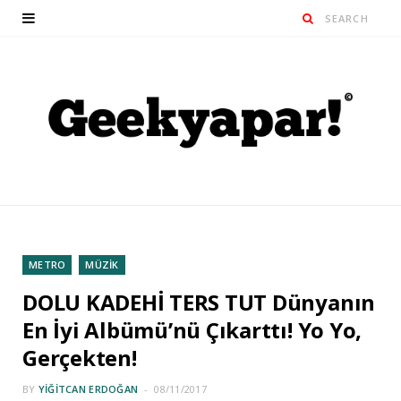
METRO
MÜZİK
DOLU KADEHİ TERS TUT Dünyanın
En İyi Albümü’nü Çıkarttı! Yo Yo,
Gerçekten!
BY
YIĞITCAN ERDOĞAN
08/11/2017