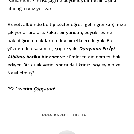
Parliament Film Kuşağı ile büyümüş bir neslin aşina
olacağı o vaziyet var.
E evet, albümde bu tip sözler eğreti gelin gibi karşımıza
çıkıyorlar ara ara. Fakat bir yandan, büyük resme
bakıldığında o akdar da dev bir etkileri de yok. Bu
yüzden de esasen hiç
şüphe yok
,
Dünyanın En İyi
Albümü
harika bir eser
ve cümleten dinlenmeyi hak
ediyor
.
Bir kulak verin, sonra da fikrinizi söyleyin bize.
Nasıl olmuş?
PS: Favorim
Çöpçatan!
DOLU KADEHI TERS TUT