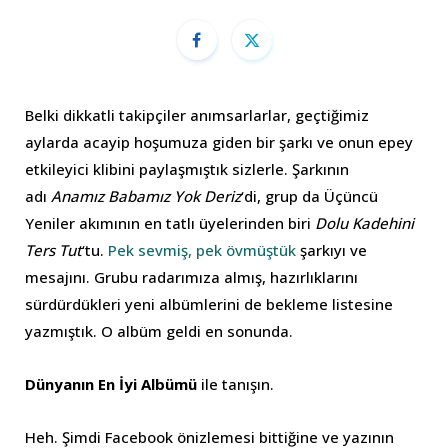
Belki dikkatli takipçiler anımsarlarlar, geçtiğimiz
aylarda acayip hoşumuza giden bir şarkı ve onun epey
etkileyici klibini paylaşmıştık sizlerle. Şarkının
adı
Anamız Babamız Yok Deriz
‘di, grup da Üçüncü
Yeniler akımının en tatlı üyelerinden biri
Dolu Kadehini
Ters Tut
‘tu.
Pek sevmiş, pek övmüştük
şarkıyı ve
mesajını. Grubu radarımıza almış, hazırlıklarını
sürdürdükleri yeni albümlerini de bekleme listesine
yazmıştık. O albüm geldi en sonunda.
Dünyanın En İyi Albümü
ile tanışın.
Heh. Şimdi Facebook önizlemesi bittiğine ve yazının