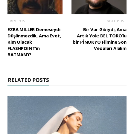
PREV POST
NEXT POST
EZRA MILLER Demeseydi
Bir Var Gibiydi, Ama
Düşünmezdik, Ama Evet,
Artık Yok: DEL TORO’lu
Kim Olacak
bir PİNOKYO Filmine Son
FLASHPOINT’in
Vedaları Alalım
BATMAN’i?
RELATED POSTS