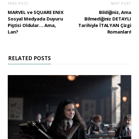
PREV POST
NEXT POST
MARVEL ve SQUARE ENIX
Bildiğiniz, Ama
Sosyal Medyada Duyuru
Bilmediğiniz DETAYLI
Piştisi Oldular… Ama,
Tarihiyle İTALYAN Çizgi
Lan?
Romanları!
RELATED POSTS