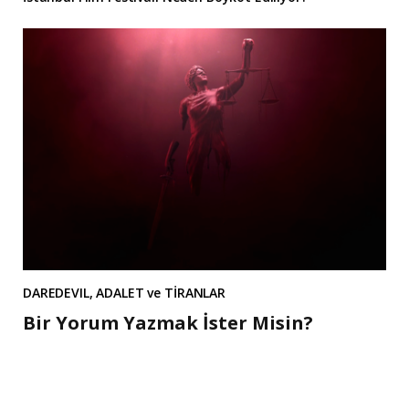
DAREDEVIL, ADALET ve TİRANLAR
Bir Yorum Yazmak İster Misin?
A