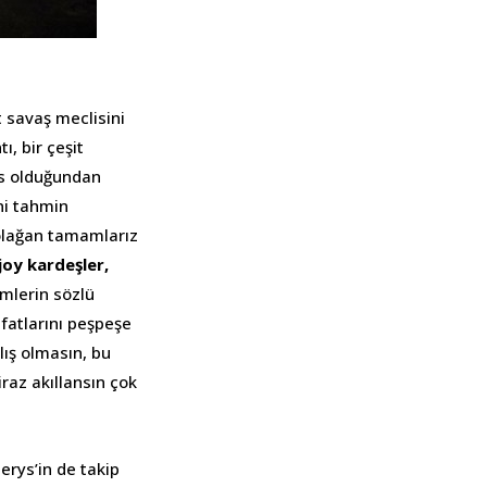
t savaş meclisini
, bir çeşit
es olduğundan
ni tahmin
ü olağan tamamlarız
joy kardeşler,
imlerin sözlü
ıfatlarını peşpeşe
ış olmasın, bu
raz akıllansın çok
erys’in de takip