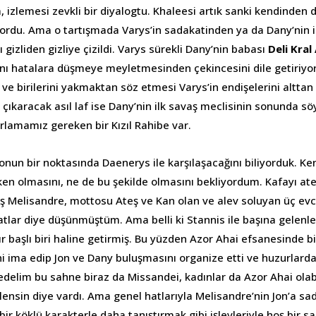
 izlemesi zevkli bir diyalogtu. Khaleesi artık sanki kendinden 
iyordu. Ama o tartışmada Varys’in sadakatinden ya da Dany’nin
ı gizliden gizliye çizildi. Varys sürekli Dany’nin babası
Deli Kral
ynı hatalara düşmeye meyletmesinden çekincesini dile getiriyo
 ve birilerini yakmaktan söz etmesi Varys’in endişelerini alttan
 çıkaracak asıl laf ise Dany’nin ilk savaş meclisinin sonunda s
lamamız gereken bir Kızıl Rahibe var.
onun bir noktasında Daenerys ile karşılaşacağını biliyorduk. K
en olmasını, ne de bu şekilde olmasını bekliyordum. Kafayı ate
 Melisandre, mottosu Ateş ve Kan olan ve alev soluyan üç evci
atlar diye düşünmüştüm. Ama belli ki Stannis ile başına gelenler
 başlı biri haline getirmiş. Bu yüzden Azor Ahai efsanesinde bi
i ima edip Jon ve Dany buluşmasını organize etti ve huzurlarda
delim bu sahne biraz da Missandei, kadınlar da Azor Ahai olabi
vlensin diye vardı. Ama genel hatlarıyla Melisandre’nin Jon’a sa
bir köklü karakterle daha tanıştırmak gibi işlevleriyle hoş bir sa