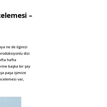
elemesi –
a ne de ilginizi
rodüksiyonlu dizi
afta hafta
rine başka bir şey
aşa paşa işimize
incelemesi var,