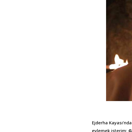
Ejderha Kayası’nd
eylemek isterim:
G