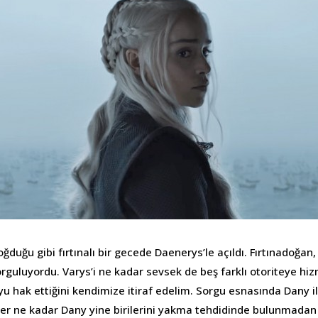
duğu gibi fırtınalı bir gecede Daenerys’le açıldı. Fırtınadoğan, 
rguluyordu. Varys’i ne kadar sevsek de beş farklı otoriteye hiz
yu hak ettiğini kendimize itiraf edelim. Sorgu esnasında Dany i
her ne kadar Dany yine birilerini yakma tehdidinde bulunmadan 