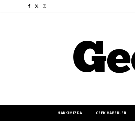
F
X
I
a
(
n
c
T
s
e
w
t
b
i
a
o
t
g
o
t
r
k
e
a
r
m
HAKKIMIZDA
GEEK HABERLER
)