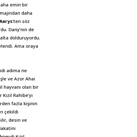
daha emin bir
 imajından daha
 Aerys
‘ten söz
rdu. Dany’nin de
 alta dolduruyordu.
öylendi. Ama oraya
endi adıma ne
şle ve Azor Ahai
l hayvanı olan bir
 Kızıl Rahibe’yi
rden fazla kişinin
n çekildi
lir, desin ve
dakatini
hneydi Kızıl