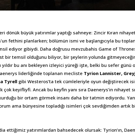
ri dönük büyük yatırımlar yaptığı sahneye: Zincir Kıran nihaye
un fethini planlarken; bölümün ismi ve başlangıcıyla bu toplantı
msil ediyor gibiydi. Daha doğrusu mevzubahis Game of Thron
t bir temsil olduğunu biliyor, bir şeylerin yolunda gitmeyeceği
 yıldır bu anı bekleyen izleyici yüreği işte, belki bu sefer gün
aenerys liderliğinde toplanan mecliste
Tyrion Lannister, Grey
a Tyrell
gibi Westeros’ta tek cümleleriyle oyun değiştirecek is
k çok keyifliyfi. Ancak bu keyfin yanı sıra Daenerys’in nihayet s
urduğu bir ortam görmek insanı daha bir tatmin ediyordu. Yanl
orum ama bünyesine topladığı isimleri çok sevdiğimden artık bi
ddia ettiğimiz yatırımlardan bahsedecek olursak: Tyrion’ın, Daen