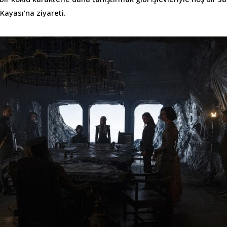
Kayası’na ziyareti.