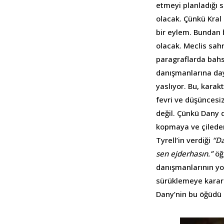
etmeyi planladığı 
olacak. Çünkü Kral 
bir eylem. Bundan 
olacak. Meclis sah
paragraflarda bahs
danışmanlarına day
yaslıyor. Bu, karak
fevri ve düşüncesi
değil. Çünkü Dany 
kopmaya ve çileden
Tyrell’in verdiği
“D
sen ejderhasın.”
öğü
danışmanlarının y
sürüklemeye karar 
Dany’nin bu öğüdü 