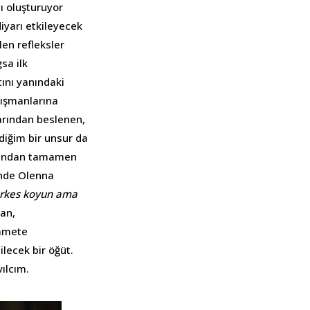
ı oluşturuyor
diyarı etkileyecek
en refleksler
sa ilk
ını yanındaki
nışmanlarına
larından beslenen,
diğim bir unsur da
arından tamamen
inde Olenna
erkes koyun ama
kan,
yamete
lecek bir öğüt.
ılcım.