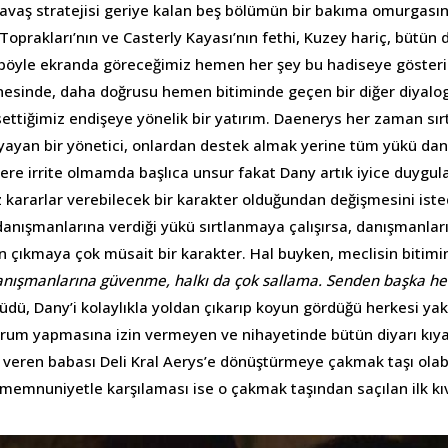
savaş stratejisi geriye kalan beş bölümün bir bakıma omurgasın
Toprakları’nın ve Casterly Kayası’nın fethi, Kuzey hariç, bütün 
böyle ekranda göreceğimiz hemen her şey bu hadiseye gösteril
nesinde, daha doğrusu hemen bitiminde geçen bir diğer diyalog
ettiğimiz endişeye yönelik bir yatırım. Daenerys her zaman sırt
ayan bir yönetici, onlardan destek almak yerine tüm yükü da
tere irrite olmamda başlıca unsur fakat Dany artık iyice duygu
z kararlar verebilecek bir karakter olduğundan değişmesini iste
danışmanlarına verdiği yükü sırtlanmaya çalışırsa, danışmanl
 çıkmaya çok müsait bir karakter. Hal buyken, meclisin bitim
anışmanlarına güvenme, halkı da çok sallama. Senden başka h
dü, Dany’i kolaylıkla yoldan çıkarıp koyun gördüğü herkesi ya
orum yapmasına izin vermeyen ve nihayetinde bütün diyarı kı
veren babası Deli Kral Aerys’e dönüştürmeye çakmak taşı olabi
memnuniyetle karşılaması ise o çakmak taşından saçılan ilk kıv