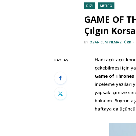
DİZİ
METRO
GAME OF TH
Çılgın Kors
BY
OZAN CEM YILMAZTÜRK
Hadi açık açık kon
PAYLAŞ
çekebilmesi için y
Game of Thrones
inceleme yazıları y
yapsak içimize sin
bakalım. Buyrun aş
haftaya da üçüncü 