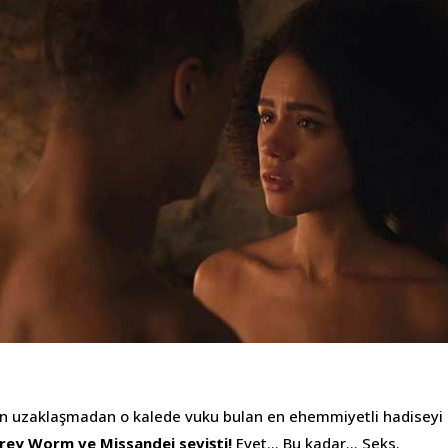
an uzaklaşmadan o kalede vuku bulan en ehemmiyetli hadiseyi
rey Worm ve Missandei sevişti!
Evet… Bu kadar… Seks.