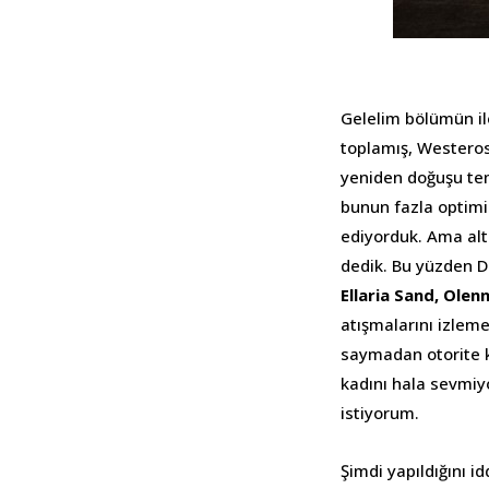
Gelelim bölümün ile
toplamış, Westeros’
yeniden doğuşu te
bunun fazla optimis
ediyorduk. Ama altı
dedik. Bu yüzden D
Ellaria Sand, Olenn
atışmalarını izleme
saymadan otorite k
kadını hala sevmiy
istiyorum.
Şimdi yapıldığını i