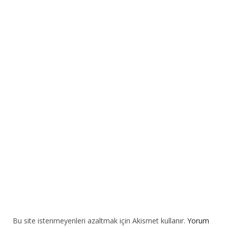
t
e
r
n
a
t
i
v
e
:
Bu site istenmeyenleri azaltmak için Akismet kullanır.
Yorum