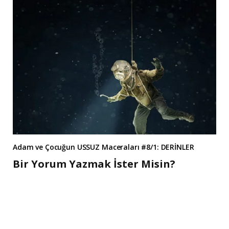
Adam ve Çocuğun USSUZ Maceraları #8/1: DERİNLER
Bir Yorum Yazmak İster Misin?
A
l