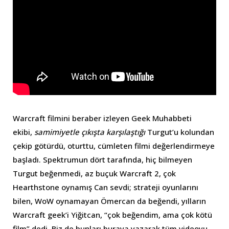
Warcraft filmini beraber izleyen Geek Muhabbeti
ekibi,
samimiyetle çıkışta karşılaştığı
Turgut’u kolundan
çekip götürdü, oturttu, cümleten filmi değerlendirmeye
başladı. Spektrumun dört tarafında, hiç bilmeyen
Turgut beğenmedi, az buçuk Warcraft 2, çok
Hearthstone oynamış Can sevdi; strateji oyunlarını
bilen, WoW oynamayan Ömercan da beğendi, yılların
Warcraft geek’i Yiğitcan, “çok beğendim, ama çok kötü
film” dedi. Biz de bunları buraya yazarak tüm videoyu