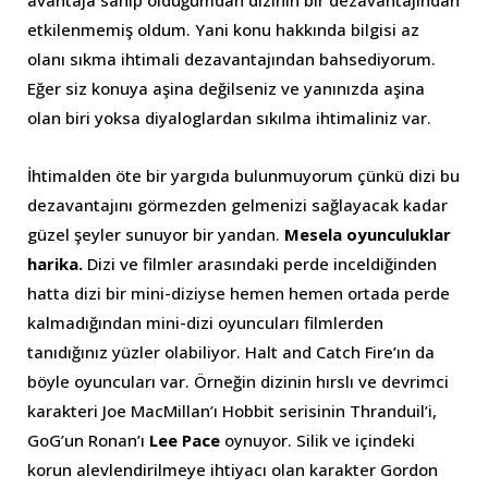
etkilenmemiş oldum. Yani konu hakkında bilgisi az
olanı sıkma ihtimali dezavantajından bahsediyorum.
Eğer siz konuya aşina değilseniz ve yanınızda aşina
olan biri yoksa diyaloglardan sıkılma ihtimaliniz var.
İhtimalden öte bir yargıda bulunmuyorum çünkü dizi bu
dezavantajını görmezden gelmenizi sağlayacak kadar
güzel şeyler sunuyor bir yandan.
Mesela oyunculuklar
harika.
Dizi ve filmler arasındaki perde inceldiğinden
hatta dizi bir mini-diziyse hemen hemen ortada perde
kalmadığından mini-dizi oyuncuları filmlerden
tanıdığınız yüzler olabiliyor. Halt and Catch Fire’ın da
böyle oyuncuları var. Örneğin dizinin hırslı ve devrimci
karakteri Joe MacMillan’ı Hobbit serisinin Thranduil’i,
GoG’un Ronan’ı
Lee Pace
oynuyor. Silik ve içindeki
korun alevlendirilmeye ihtiyacı olan karakter Gordon