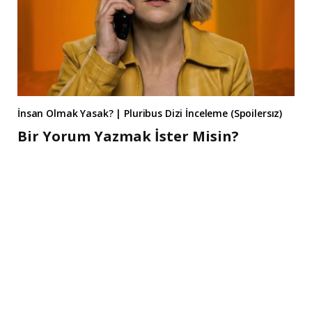
İnsan Olmak Yasak? | Pluribus Dizi İnceleme (Spoilersız)
Bir Yorum Yazmak İster Misin?
A
l
t
e
r
n
a