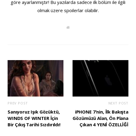
göre ayarlanmıştır! Bu yazılarda sadece ilk bölüm ile ilgili
olmak üzere spoilerlar olabilir.
W
e
b
s
i
t
e
PREV POST
NEXT POST
Sanıyoruz Işık Gözüktü,
iPHONE 7’nin, İlk Bakışta
WINDS OF WINTER İçin
Gözümüzü Alan, Ön Plana
Bir Çıkış Tarihi Sızdırıldı!
Çıkan 4 YENİ ÖZELLİĞİ