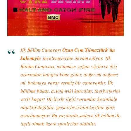
İlk Bölüm Canavarı
Ozan Cem Yılmaztürk’ün
kalemiyle
incelemelerine devam ediyor. İlk
Bölüm Canavarı, üstümüze yağan yüzlerce dizi
arasından hangisi kime gider, değer mi değmez
mi, bakmaya varar vermiş bir canavardır. İlk
bölüme bakar, azıcık wiki kurcalar, tavsiyelerini
verir kaçar! Dizilerle ilgili yorumlar kesinlikle
objektif değildir, geek izleyicinin keyfine göre
ayarlanmıştır! Bu yazılarda sadece ilk bölüm ile
ilgili olmak üzere spoilerlar olabilir.