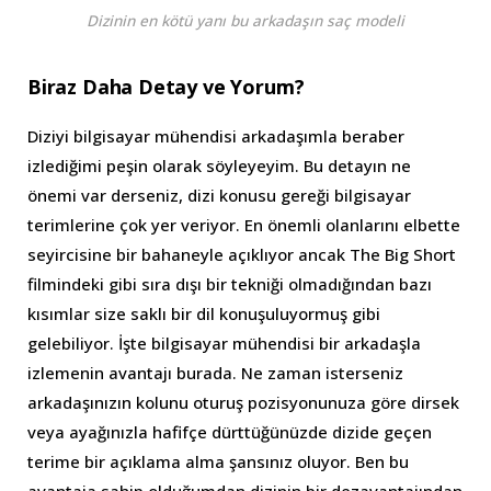
Dizinin en kötü yanı bu arkadaşın saç modeli
Biraz Daha Detay ve Yorum?
Diziyi bilgisayar mühendisi arkadaşımla beraber
izlediğimi peşin olarak söyleyeyim. Bu detayın ne
önemi var derseniz, dizi konusu gereği bilgisayar
terimlerine çok yer veriyor. En önemli olanlarını elbette
seyircisine bir bahaneyle açıklıyor ancak The Big Short
filmindeki gibi sıra dışı bir tekniği olmadığından bazı
kısımlar size saklı bir dil konuşuluyormuş gibi
gelebiliyor. İşte bilgisayar mühendisi bir arkadaşla
izlemenin avantajı burada. Ne zaman isterseniz
arkadaşınızın kolunu oturuş pozisyonunuza göre dirsek
veya ayağınızla hafifçe dürttüğünüzde dizide geçen
terime bir açıklama alma şansınız oluyor. Ben bu
avantaja sahip olduğumdan dizinin bir dezavantajından