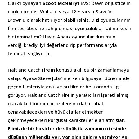
Clark’ı oynayan
Scoot McNairy
‘i BvS: Dawn of Justice’in
canlı bombası Wallace veya 12 Years a Slave’in
Brown’u olarak hatırlıyor olabilirsiniz. Dizi oyuncularının
film tecrübesine sahip olması oyunculukları adına kesin
bir teminat mı? Hayır. Ancak oyuncular durumun
verdiği krediyi iyi değerlendirip performanslarıyla
teminatı sağlıyorlar.
Halt and Catch Fire’ın konusu akıllıca bir zamanlamaya
sahip. Piyasa Steve Jobs’ın erken bilgisayar döneminde
geçen filmleriyle dolu ve bu filmler belli oranda ilgi
görüyor. Halt and Catch Fire’ın yaratıcıları işareti almış
olacak ki dönemin biraz ilerisini daha rahat
oynayabilecekleri ve büyük laflar etmekten
çekinmeyecekleri kurgusal karakterlerle anlatmışlar.
Elimizde bir hırslı bir de sönük iki zamanın ötesinde
düşünen mühendis var. Var olan onlara yetmiyor ve