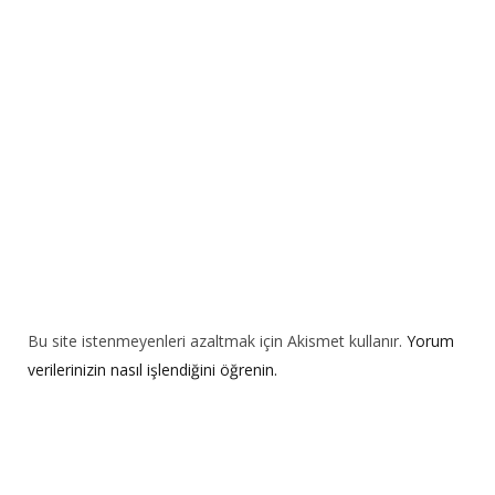
t
i
v
e
:
Bu site istenmeyenleri azaltmak için Akismet kullanır.
Yorum
verilerinizin nasıl işlendiğini öğrenin.