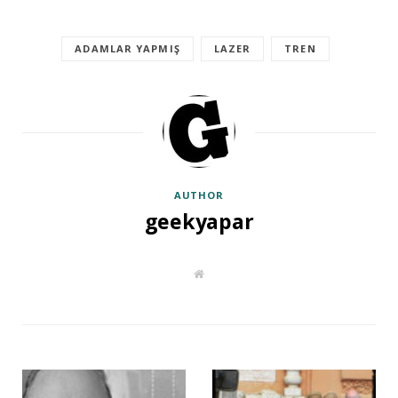
ADAMLAR YAPMIŞ
LAZER
TREN
AUTHOR
geekyapar
W
e
b
s
i
t
e