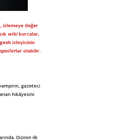
r, izlemeye değer
ıcık
wiki
kurcalar,
 geek izleyicinin
spoiler
lar olabilir.
vampirin, gazeteci
uzanan hikâyesini
arında. Dizinin ilk