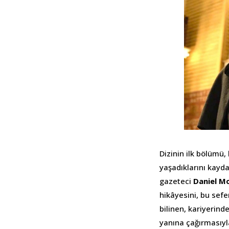
Dizinin ilk bölümü,
yaşadıklarını kayd
gazeteci
Daniel Mo
hikâyesini, bu sefe
bilinen, kariyerind
yanına çağırmasıyla