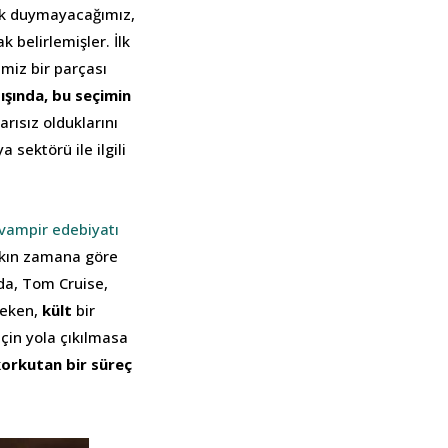
rek duymayacağımız,
ak belirlemişler. İlk
miz bir parçası
ışında, bu seçimin
rısız olduklarını
 sektörü ile ilgili
vampir edebiyatı
lakın zamana göre
nda, Tom Cruise,
çeken,
kült
bir
çin yola çıkılmasa
korkutan bir süreç