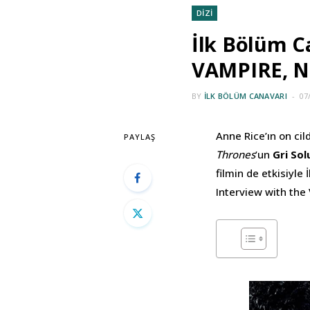
DİZİ
İlk Bölüm C
VAMPIRE, Na
BY
İLK BÖLÜM CANAVARI
07
Anne Rice’ın on cil
PAYLAŞ
Thrones
’un
Gri Sol
filmin de etkisiyle
Interview with the 