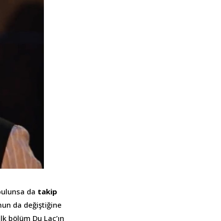
bulunsa da
takip
un da değiştiğine
İlk bölüm Du Lac’ın