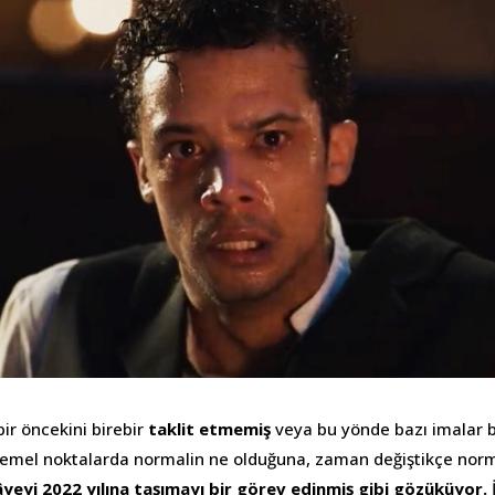
ir öncekini birebir
taklit etmemiş
veya bu yönde bazı imalar 
 temel noktalarda normalin ne olduğuna, zaman değiştikçe norm
âyeyi 2022 yılına taşımayı bir görev edinmiş gibi gözüküyor.