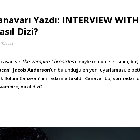
anavarı Yazdı: INTERVIEW WITH
sıl Dizi?
/10/2022
di aşan ve
The Vampire Chronicles
ismiyle malum serisinin, baş
ucan
’ı
Jacob Anderson’
un bulunduğu en yeni uyarlaması, elbette
 İlk Bölüm Canavarı’nın radarına takıldı. Canavar bu, sormadan 
Vampire, nasıl dizi?