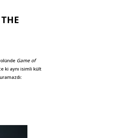
 THE
rolünde
Game of
 ki aynı isimli kült
duramazdı: