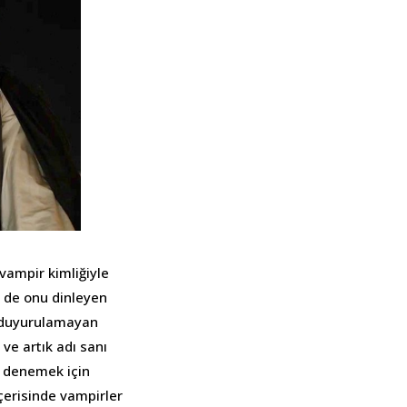
vampir kimliğiyle
e de onu dinleyen
a duyurulamayan
ve artık adı sanı
ar denemek için
içerisinde vampirler