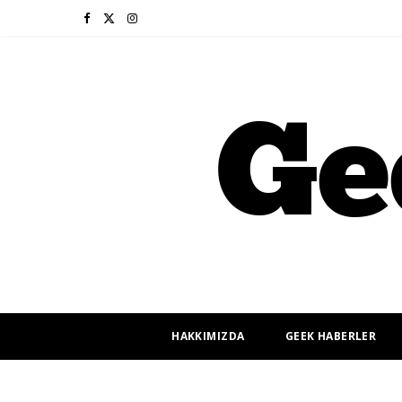
F
X
I
a
(
n
c
T
s
e
w
t
b
i
a
o
t
g
o
t
r
k
e
a
r
m
HAKKIMIZDA
GEEK HABERLER
)