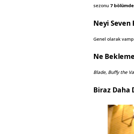
sezonu
7 bölümde
Neyi Seven 
Genel olarak vampi
Ne Bekleme
Blade
,
Buffy the V
Biraz Daha