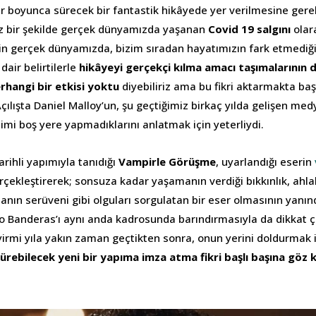
ar boyunca sürecek bir fantastik hikâyede yer verilmesine ge
 bir şekilde gerçek dünyamızda yaşanan
Covid 19 salgını
olar
in gerçek dünyamızda, bizim sıradan hayatımızın fark etmediği
dair belirtilerle
hikâyeyi gerçekçi kılma amacı taşımalarının d
rhangi bir etkisi yoktu
diyebiliriz ama bu fikri aktarmakta başa
ılışta Daniel Malloy’un, şu geçtiğimiz birkaç yılda gelişen medya
çimi boş yere yapmadıklarını anlatmak için yeterliydi.
ihli yapımıyla tanıdığı
Vampirle Görüşme
, uyarlandığı eserin
gerçekleştirerek; sonsuza kadar yaşamanın verdiği bıkkınlık, ah
anın serüveni gibi olguları sorgulatan bir eser olmasının yanı
io Banderas’ı aynı anda kadrosunda barındırmasıyla da dikkat 
yirmi yıla yakın zaman geçtikten sonra, onun yerini doldurmak i
ürebilecek yeni bir yapıma imza atma fikri başlı başına göz 