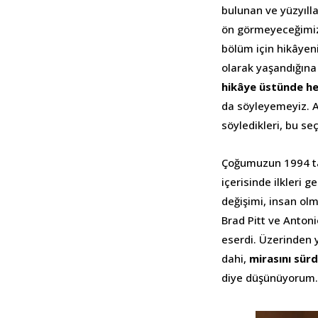
bulunan ve yüzyıll
ön görmeyeceğimiz
bölüm için hikâyen
olarak yaşandığına 
hikâye üstünde he
da söyleyemeyiz. Aç
söyledikleri, bu se
Çoğumuzun 1994 tar
içerisinde ilkleri 
değişimi, insan olm
Brad Pitt ve Anton
eserdi. Üzerinden 
dahi,
mirasını sürd
diye düşünüyorum.