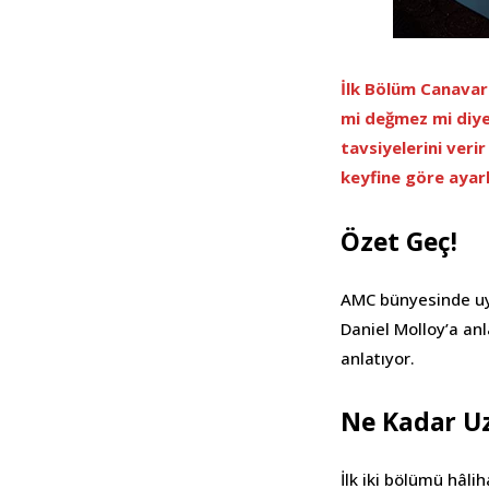
İlk Bölüm Canavar
mi değmez mi diye
tavsiyelerini verir
keyfine göre ayarl
Özet Geç!
AMC bünyesinde uya
Daniel Molloy’a anl
anlatıyor.
Ne Kadar U
İlk iki bölümü hâli