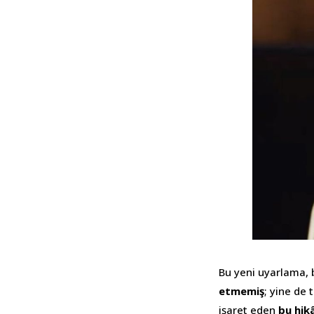
Bu yeni uyarlama, b
etmemiş
; yine de
işaret eden
bu hik