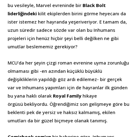
bu vesileyle, Marvel evreninde bir
Black Bolt
liderliğindeki
kilit ekiplerden birini görme heyecanı da
ister istemez her hayranda yeşeriveriyor. E tamam da,
uzun süredir sadece sözde var olan bu Inhumans
projeleri için henüz hiçbir şeyi belli değilken ne gibi
umutlar beslememiz gerekiyor?
MCU’da her şeyin çizgi roman evrenine uyma zorunluğu
olmaması gibi -en azından küçüklü büyüklü
değişikliklerin yapıldığı göz ardı edilemez- bir gerçek
var ve Inhumans yapımları için de hayranlar ilk günden
bu yana haklı olarak
Royal Family
hikaye
örgüsü bekliyordu. Öğrendiğimiz son gelişmeye göre bu
beklenti pek de yersiz ve haksız kalmamış, ekilen
umutları da bir güzel biçmeye olanak tanımış.
Comicbook.com’un
bir haberine göre, Inhumans