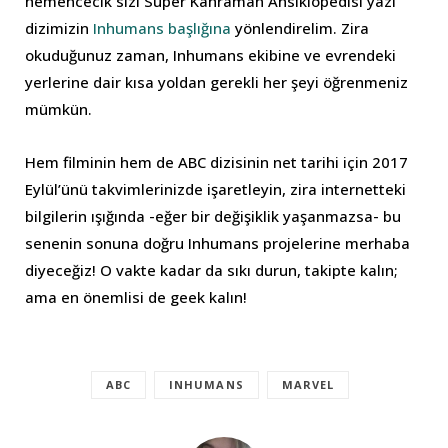
hemencecik sizi Süper Kahraman Ansiklopedisi yazı
dizimizin
Inhumans başlığına
yönlendirelim. Zira
okuduğunuz zaman, Inhumans ekibine ve evrendeki
yerlerine dair kısa yoldan gerekli her şeyi öğrenmeniz
mümkün.
Hem filminin hem de ABC dizisinin net tarihi için 2017
Eylül’ünü takvimlerinizde işaretleyin, zira internetteki
bilgilerin ışığında -eğer bir değişiklik yaşanmazsa- bu
senenin sonuna doğru Inhumans projelerine merhaba
diyeceğiz! O vakte kadar da sıkı durun, takipte kalın;
ama en önemlisi de geek kalın!
ABC
INHUMANS
MARVEL