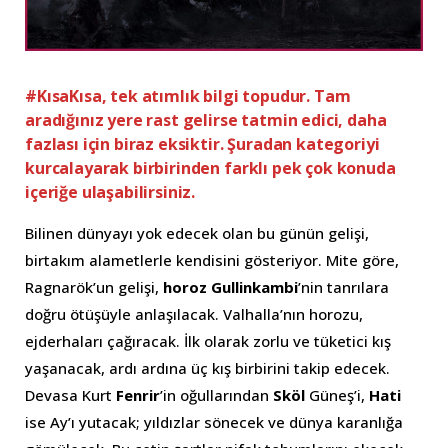
#KısaKısa, tek atımlık bilgi topudur. Tam
aradığınız yere rast gelirse tatmin edici, daha
fazlası için biraz eksiktir. Şuradan kategoriyi
kurcalayarak birbirinden farklı pek çok konuda
içeriğe ulaşabilirsiniz.
Bilinen dünyayı yok edecek olan bu günün gelişi,
birtakım alametlerle kendisini gösteriyor. Mite göre,
Ragnarök’un gelişi,
horoz Gullinkambi
’nin tanrılara
doğru ötüşüyle anlaşılacak. Valhalla’nın horozu,
ejderhaları çağıracak. İlk olarak zorlu ve tüketici kış
yaşanacak, ardı ardına üç kış birbirini takip edecek.
Devasa Kurt
Fenrir
’in oğullarından
Sköl
Güneş’i,
Hati
ise Ay’ı yutacak; yıldızlar sönecek ve dünya karanlığa