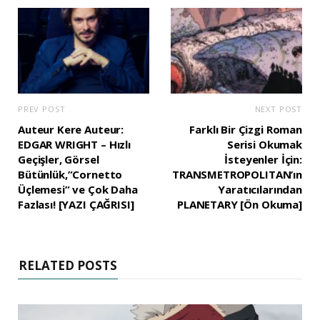
PREV POST
NEXT POST
Auteur Kere Auteur:
Farklı Bir Çizgi Roman
EDGAR WRIGHT – Hızlı
Serisi Okumak
Geçişler, Görsel
İsteyenler İçin:
Bütünlük,”Cornetto
TRANSMETROPOLITAN’ın
Üçlemesi” ve Çok Daha
Yaratıcılarından
Fazlası! [YAZI ÇAĞRISI]
PLANETARY [Ön Okuma]
RELATED POSTS