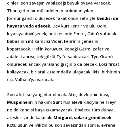
cinler, son savaşın yapılacağı büyük ovaya varacak.
Thor, çetin bir mücadelenin ardından yılan
Jörmungand’ı öldürecek fakat onun zehriyle
kendisi de
hayata veda edecek
. Dev kurt Fenrir ve ulu Odin,
kıyasıya dövüşecek; neticesinde Fenrir, Odin’i yutacak.
Babasının intikamcısı Vidar, Fenrir’in çenesini
kopartacak. Hel’in koruyucu köpeği Garm, zafer ve
adalet tanrısı, tek gözlü Tyr’e saldıracak. Tyr, Gram’ı
öldürecek ancak yaralandığı için o da ölecek. Loki fırsat
kollayacak, bir aralık Heimdall’a ulaşacak; ikisi birbirinin
eşi, Valhala’ya varacak.
Son afet ise yangınlar olacak. Ateş devlerinin başı,
Muspelheim
’in
hâkimi
Surtr
’un alevli kılıcıyla ne Freyr
ne de kendisi başa çıkamayacak. Böylece tüm dünya,
ateşler içinde kalacak
. Midgard, sulara gömülecek.
Kötülüğün ve iyiliğin bu son savaşından sonra, evrene