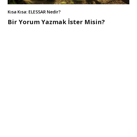
Kısa Kısa: ELESSAR Nedir?
Bir Yorum Yazmak İster Misin?
A
l
t
e
r
n
a
t
i
v
e
: