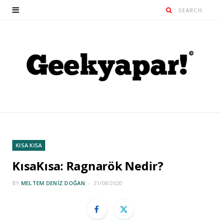
KISA KISA
KısaKısa: Ragnarök Nedir?
BY
MELTEM DENIZ DOĞAN
31/08/2020