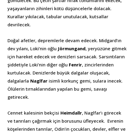
gömülecek. Bu çetin şartlar nifak tohumlarını ekecek,
yaşayanların zihinleri kötü düşüncelerle dolacak.
Kurallar yıkılacak, tabular unutulacak, kutsallar
devrilecek.
Doğal afetler, depremlerle devam edecek. Midgard’ın
dev yılanı, Loki’nin oğlu
Jörmungand
, yeryüzüne gitmek
için hareket edecek ve denizleri sarsacak. Sarsıntıların
şiddetiyle Loki’nin diğer oğlu
Fenrir
, zincirlerinden
kurtulacak. Denizlerde büyük dalgalar oluşacak,
dalgalarla
Naglfar
isimli korkunç gemi, sulara inecek.
Ölülerin tırnaklarından yapılan bu gemi, savaşı
getirecek.
Cennet kalesinin bekçisi
Heimdallr
, Naglfar’ı görecek
ve tanrıları çağırmak için borusunu üfleyecek. Evrenin
köşelerinden tanrılar, Odin’in çocukları, devler, elfler ve