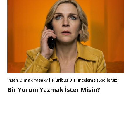
İnsan Olmak Yasak? | Pluribus Dizi İnceleme (Spoilersız)
Bir Yorum Yazmak İster Misin?
A
l
t