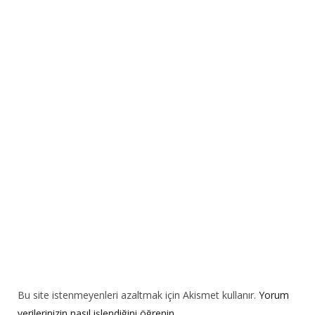
e
r
n
a
t
i
v
e
:
Bu site istenmeyenleri azaltmak için Akismet kullanır.
Yorum
verilerinizin nasıl işlendiğini öğrenin.