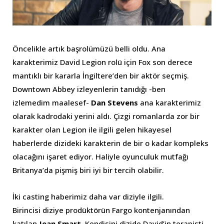
Öncelikle artık başrolümüzü belli oldu. Ana
karakterimiz David Legion rolü için Fox son derece
mantıklı bir kararla İngiltere’den bir aktör seçmiş.
Downtown Abbey izleyenlerin tanıdığı -ben
izlemedim maalesef-
Dan Stevens
ana karakterimiz
olarak kadrodaki yerini aldı. Çizgi romanlarda zor bir
karakter olan Legion ile ilgili gelen hikayesel
haberlerde dizideki karakterin de bir o kadar kompleks
olacağını işaret ediyor. Haliyle oyunculuk mutfağı
Britanya’da pişmiş biri iyi bir tercih olabilir.
İki casting haberimiz daha var diziyle ilgili.
Birincisi diziye prodüktörün Fargo kontenjanından
katılan
Jean Smart
. Kendisini dizide David’in terapisti