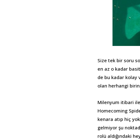
Size tek bir soru 
en az o kadar basit
de bu kadar kolay 
olan herhangi birin
Milenyum itibari il
Homecoming Spide
kenara atıp hiç yo
gelmiyor şu noktad
rolü aldığındaki he