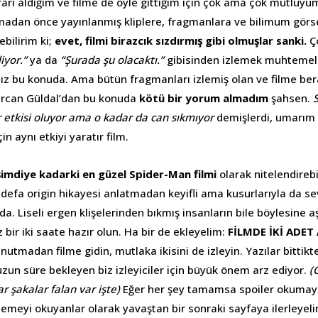
arı aldığım ve filme de öyle gittiğim için çok ama çok mutluyu
adan önce yayınlanmış kliplere, fragmanlara ve bilimum görs
bilirim ki;
evet, filmi birazcık sızdırmış gibi olmuşlar sanki.
Ç
iyor.”
ya da
“Şurada şu olacaktı.”
gibisinden izlemek muhtemele
nız bu konuda. Ama bütün fragmanları izlemiş olan ve filme ber
rcan Güldal’dan bu konuda
kötü bir yorum almadım
şahsen.
r etkisi oluyor ama o kadar da can sıkmıyor
demişlerdi, umarım 
in aynı etkiyi yaratır film.
 şimdiye kadarki en güzel Spider-Man filmi
olarak nitelendirebi
defa origin hikayesi anlatmadan keyifli ama kusurlarıyla da sev
. Liseli ergen klişelerinden bıkmış insanların bile böylesine aşin
bir iki saate hazır olun. Ha bir de ekleyelim:
FİLMDE İKİ ADET
utmadan filme gidin, mutlaka ikisini de izleyin. Yazılar bittik
uzun süre bekleyen biz izleyiciler için büyük önem arz ediyor.
(
r şakalar falan var işte)
Eğer her şey tamamsa spoiler okumaya
lemeyi okuyanlar olarak yavaştan bir sonraki sayfaya ilerleyel