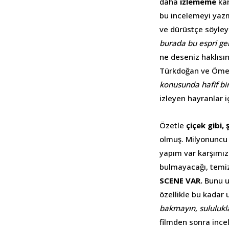
daha
izlememe
kar
bu incelemeyi yazm
ve dürüstçe söyleye
burada bu espri gel
ne deseniz haklısı
Türkdoğan ve Öme
konusunda hafif bi
izleyen hayranlar iç
Özetle
çiçek gibi,
olmuş. Milyonuncu 
yapım var karşımızda
bulmayacağı, temiz 
SCENE VAR.
Bunu un
özellikle bu kadar 
bakmayın, sululukla
filmden sonra ince