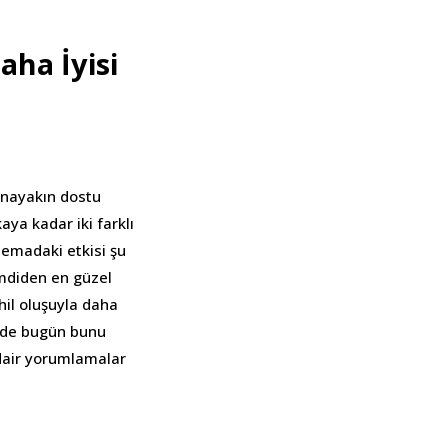
ha İyisi
anayakın dostu
ya kadar iki farklı
nemadaki etkisi şu
imdiden en güzel
hil oluşuyla daha
iz de bugün bunu
dair yorumlamalar