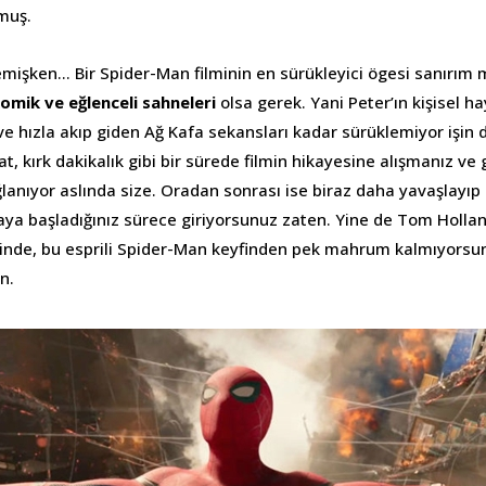
lmuş.
emişken… Bir Spider-Man filminin en sürükleyici ögesi sanırım
omik ve eğlenceli sahneleri
olsa gerek. Yani Peter’ın kişisel h
ve hızla akıp giden Ağ Kafa sekansları kadar sürüklemiyor işin 
at, kırk dakikalık gibi bir sürede filmin hikayesine alışmanız ve 
lanıyor aslında size. Oradan sonrası ise biraz daha yavaşlayıp 
aya başladığınız sürece giriyorsunuz zaten. Yine de Tom Holland
inde, bu esprili Spider-Man keyfinden pek mahrum kalmıyorsu
n.