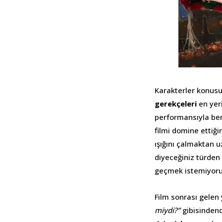
Karakterler konusun
gerekçeleri
en yer
performansıyla ber
filmi domine ettiğ
ışığını çalmaktan u
diyeceğiniz türden
geçmek istemiyor
Film sonrası gele
miydi?”
gibisindend