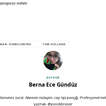
görüşürüz millet!
-MAN: HOMECOMING
TOM HOLLAND
AUTHOR
Berna Ece Gündüz
domates surat. Ailenizin mülayim, cep tipi ponçiği. Profesyonel ine
yazmak. @poncikbruiser