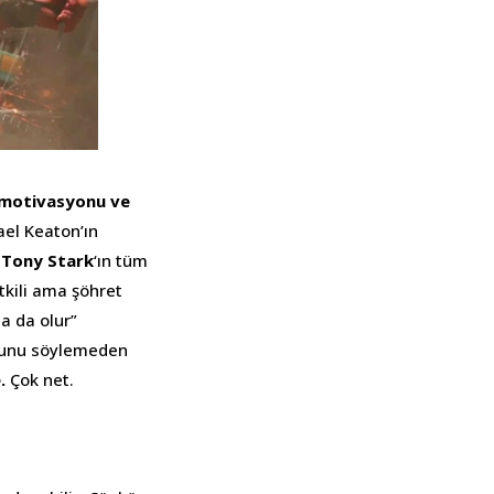
motivasyonu ve
ael Keaton’ın
n
Tony Stark
‘ın tüm
tkili ama şöhret
sa da olur”
duğunu söylemeden
.
Çok net.