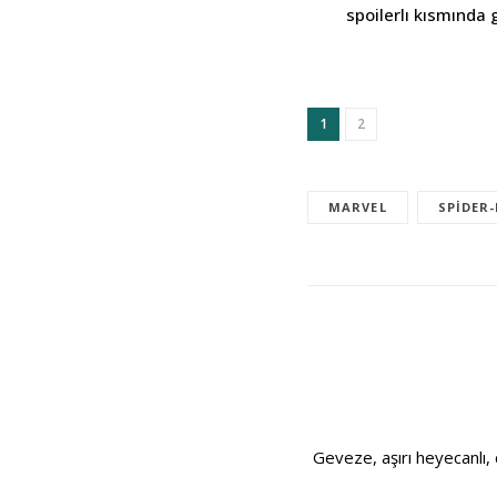
spoilerlı kısmında 
1
2
MARVEL
SPIDER
Geveze, aşırı heyecanlı, 