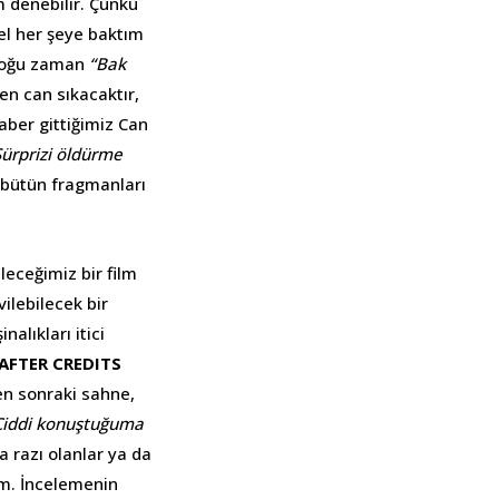
m denebilir. Çünkü
el her şeye baktım
oğu zaman
“Bak
n can sıkacaktır,
aber gittiğimiz Can
Sürprizi öldürme
bütün fragmanları
leceğimiz bir film
ilebilecek bir
alıkları itici
 AFTER CREDITS
ten sonraki sahne,
Ciddi konuştuğuma
 razı olanlar ya da
im. İncelemenin