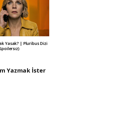
k Yasak? | Pluribus Dizi
Spoilersız)
um Yazmak İster