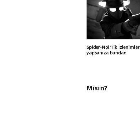
Spider-Noir İlk İzlenimler
yapsanıza bundan
Misin?
A
l
t
e