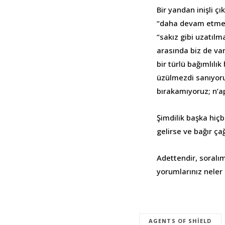
Bir yandan inişli ç
“daha devam etmes
“sakız gibi uzatılm
arasında biz de va
bir türlü bağımlılı
üzülmezdi sanıyoru
bırakamıyoruz; n’ap
Şimdilik başka hiçb
gelirse ve bağır ça
Adettendir, soralı
yorumlarınız neler
AGENTS OF SHIELD