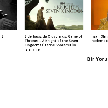
: E
Ejderhasız da Oluyormuş: Game of
İnsan Olma
Thrones – A Knight of the Seven
İnceleme (
Kingdoms Üzerine Spoilersız İlk
İzlenimler
Bir Yor