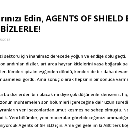
rınızı Edin, AGENTS OF SHIELD 
BİZLERLE!
05/2018
izi sektörü için inanılmaz derecede yoğun ve endişe dolu geçti.
onlandırılan diziler, art arda hayran kitlelerini yasa boğarak pa
iler. Kimileri iptalin eşiğinden döndü, kimileri de bir daha de
a muamelesi gördü. Ama sonuç olarak hepsinin bir sonuca varma
a bu dizilerden biri olacak mı diye çok düşünenlerdenseniz, h
sezonun muhtemelen son bölümleri içereceğine dair uzun süre
ayranların yeni sezonlardan umut kesmesine sebep olmuştu. Ne
dik. Yeni bölümler, yeni maceralar görebileceğimizi ummadığı
anıyorduk Agents of SHIELD için. Ama gel gelelim ki ABC ters k