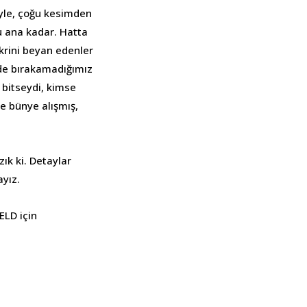
siyle, çoğu kesimden
 ana kadar. Hatta
ikrini beyan edenler
 de bırakamadığımız
 bitseydi, kimse
e bünye alışmış,
ık ki. Detaylar
ayız.
ELD için