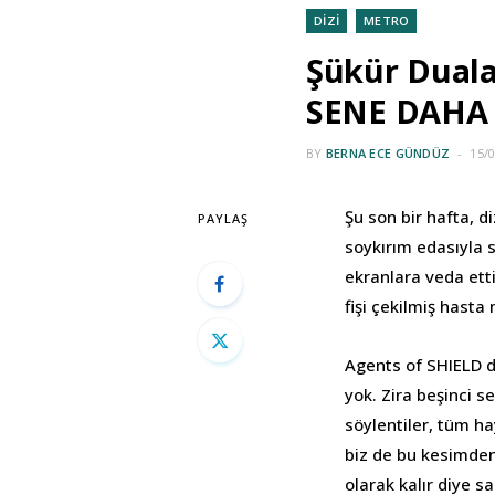
DİZİ
METRO
Şükür Duala
SENE DAHA 
BY
BERNA ECE GÜNDÜZ
15/
Şu son bir hafta, d
PAYLAŞ
soykırım edasıyla s
ekranlara veda ett
fişi çekilmiş hast
Agents of SHIELD d
yok. Zira beşinci 
söylentiler, tüm h
biz de bu kesimden
olarak kalır diye s