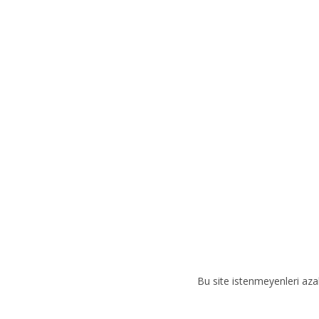
r
n
a
t
i
v
e
:
Bu site istenmeyenleri aza