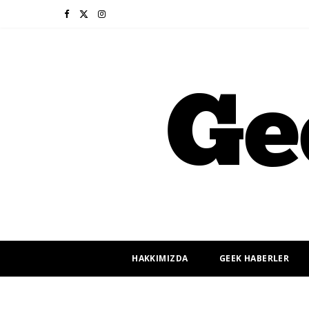
F
X
I
a
(
n
c
T
s
e
w
t
b
i
a
o
t
g
o
t
r
k
e
a
r
m
HAKKIMIZDA
GEEK HABERLER
)