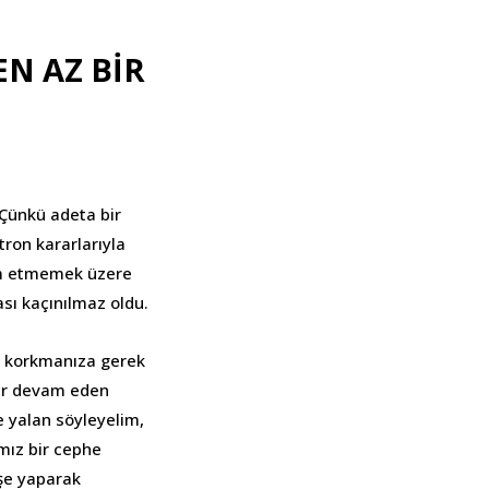
EN AZ BİR
 Çünkü adeta bir
tron kararlarıyla
vam etmemek üzere
sı kaçınılmaz oldu.
iç korkmanıza gerek
dir devam eden
 yalan söyleyelim,
mız bir cephe
öşe yaparak