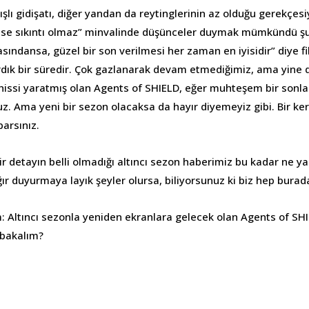
ıkışlı gidişatı, diğer yandan da reytinglerinin az olduğu gerekçe
e sıkıntı olmaz” minvalinde düşünceler duymak mümkündü şu
asındansa, güzel bir son verilmesi her zaman en iyisidir” diye f
rdık bir süredir. Çok gazlanarak devam etmediğimiz, ama yine
k hissi yaratmış olan Agents of SHIELD, eğer muhteşem bir sonla
z. Ama yeni bir sezon olacaksa da hayır diyemeyiz gibi. Bir ker
arsınız.
ir detayın belli olmadığı altıncı sezon haberimiz bu kadar ne yaz
ğır duyurmaya layık şeyler olursa, biliyorsunuz ki biz hep burad
m: Altıncı sezonla yeniden ekranlara gelecek olan Agents of SHI
 bakalım?