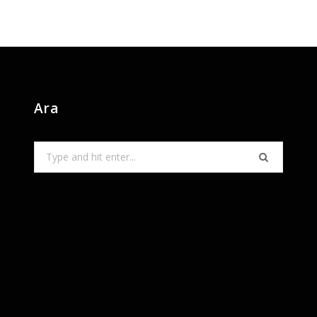
Ara
Search
for: