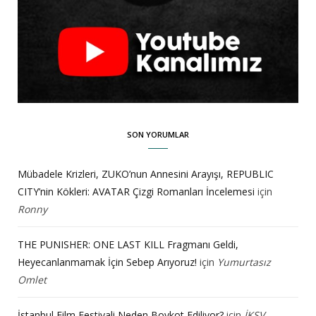
SON YORUMLAR
Mübadele Krizleri, ZUKO’nun Annesini Arayışı, REPUBLIC
CITY’nin Kökleri: AVATAR Çizgi Romanları İncelemesi
için
Ronny
THE PUNISHER: ONE LAST KILL Fragmanı Geldi,
Heyecanlanmamak İçin Sebep Arıyoruz!
için
Yumurtasız
Omlet
İstanbul Film Festivali Neden Boykot Ediliyor?
için
İKSV