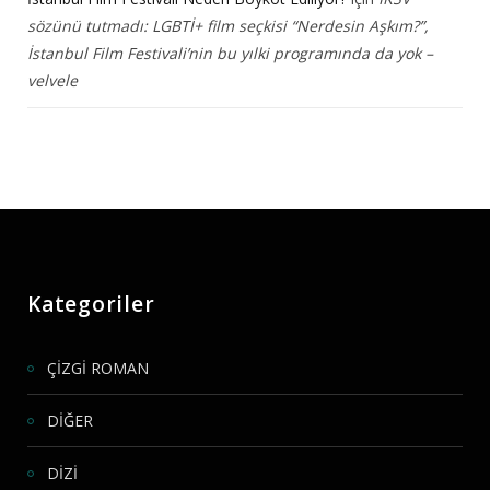
sözünü tutmadı: LGBTİ+ film seçkisi “Nerdesin Aşkım?”,
İstanbul Film Festivali’nin bu yılki programında da yok –
velvele
Kategoriler
ÇİZGİ ROMAN
DİĞER
DİZİ