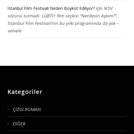
İstanbul Film Festivali Neden Boykot Ediliyor?
için
İKSV
sözünü tutmadı: LGBTİ+ film seçkisi “Nerdesin Aşkım?”,
İstanbul Film Festivali’nin bu yılki programında da yok –
velvele
Kategoriler
ÇİZGİ ROMAN
DİĞER