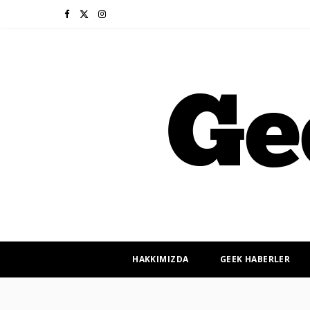
F
X
I
a
(
n
c
T
s
e
w
t
b
i
a
o
t
g
o
t
r
k
e
a
r
m
HAKKIMIZDA
GEEK HABERLER
)