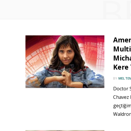
B
Ameri
Multi
Mich
Kere 
BY
MELTE
Doctor 
Chavez 
geçtiğim
Waldron