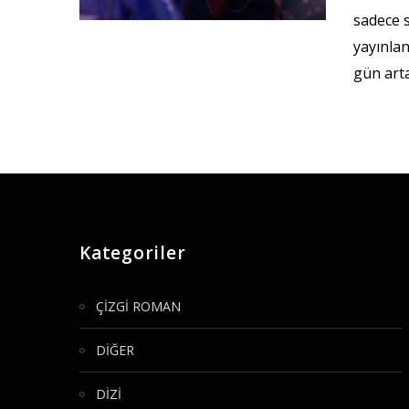
sadece s
yayınla
gün art
Kategoriler
ÇİZGİ ROMAN
DİĞER
DİZİ