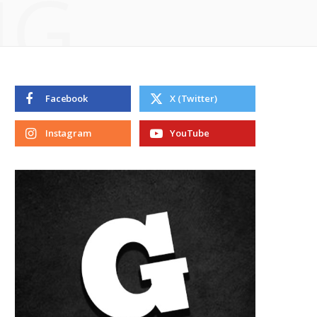
NG
Facebook
X (Twitter)
Instagram
YouTube