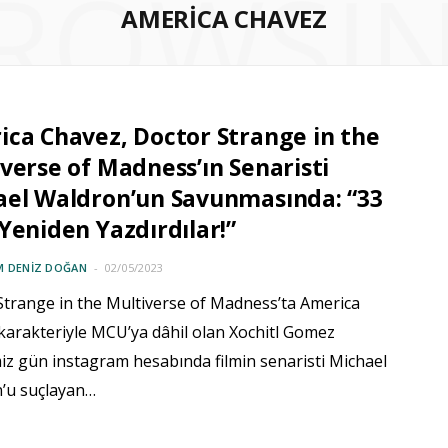
ROWSI
AMERICA CHAVEZ
ca Chavez, Doctor Strange in the
verse of Madness’ın Senaristi
ael Waldron’un Savunmasında: “33
Yeniden Yazdırdılar!”
M DENIZ DOĞAN
02/05/2023
Strange in the Multiverse of Madness’ta America
karakteriyle MCU’ya dâhil olan Xochitl Gomez
iz gün instagram hesabında filmin senaristi Michael
’u suçlayan…