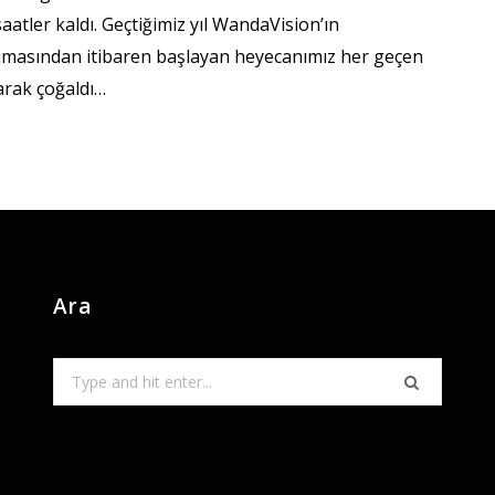
aatler kaldı. Geçtiğimiz yıl WandaVision’ın
nmasından itibaren başlayan heyecanımız her geçen
arak çoğaldı…
Ara
Search
for: