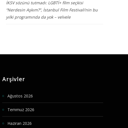
İKSV sözünü tutmadı: LGBTİ+ film seçkisi
“Nerdesin Aşkım?”, İstanbul Film Festivali’nin bu
yılki programında da yok – velvele
Arşivler
Ağustos 2026
Temmuz 2026
Haziran 2026