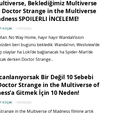
ltiverse, Beklediğimiz Multiverse
: Doctor Strange in the Multiverse
adness SPOILERLI İNCELEME!
IT KOÇAK
07/05/2022
Man: No Way Home, hayır hayır WandaVision
imizden beri bugünü bekledik. Wanda’nın, Westview’de
ğı olaylar ha Loki’de bağlanacak ha Spider-Man’de
cak derken Doctor Strange…
anlanıyorsak Bir Değil 10 Sebebi
Doctor Strange in the Multiverse of
ss’a Gitmek İçin 10 Neden!
IT KOÇAK
05/05/2022
trange in the Multiverse of Madness filmine artık