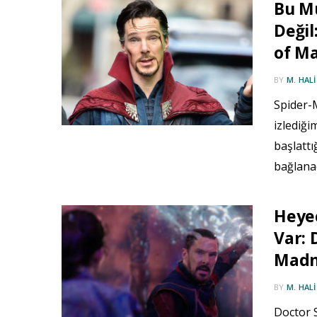
Bu Mu
Değil
of M
BY
M. HAL
Spider-
izlediğ
başlattı
bağlana
Heyec
Var: 
Madne
BY
M. HAL
Doctor S