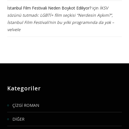
İstanbul Film Festivali Neden Boykot Ediliyor?
için
İKSV
sözünü tutmadı: LGBTİ+ film seçkisi “Nerdesin Aşkım?”,
İstanbul Film Festivali’nin bu yılki programında da yok –
velvele
Kategoriler
ÇİZGİ ROMAN
DİĞER