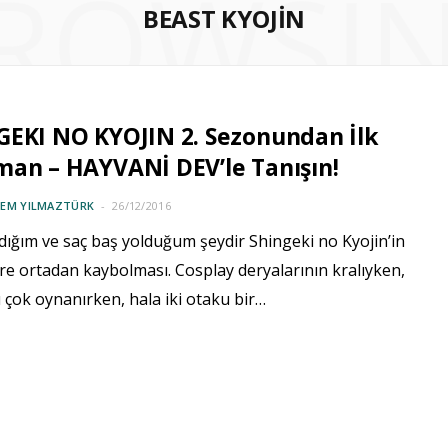
ROWSI
BEAST KYOJIN
GEKI NO KYOJIN 2. Sezonundan İlk
an – HAYVANİ DEV’le Tanışın!
CEM YILMAZTÜRK
26/12/2016
dığım ve saç baş yolduğum şeydir Shingeki no Kyojin’in
re ortadan kaybolması. Cosplay deryalarının kralıyken,
 çok oynanırken, hala iki otaku bir…