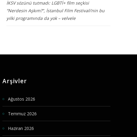
İKSV sözünü tutmadı: LGBTİ+ film seçkisi
“Nerdesin Aşkım?”, İstanbul Film Festivali’nin bu
yılki programında da yok – velvele
Arşivler
Ağustos 2026
Temmuz 2026
Haziran 2026