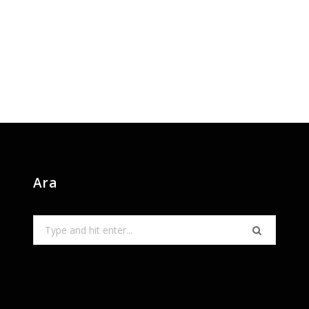
Ara
Search
for: