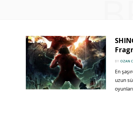
B
SHIN
Fragm
BY
OZAN 
En şaşır
uzun sü
oyunları