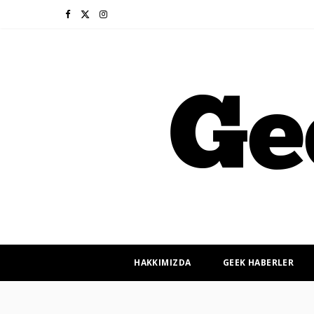
F
X
I
a
(
n
c
T
s
e
w
t
b
i
a
o
t
g
o
t
r
k
e
a
r
m
HAKKIMIZDA
GEEK HABERLER
)