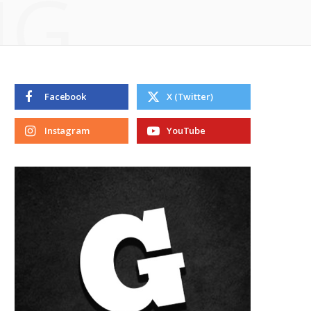
NG
Facebook
X (Twitter)
Instagram
YouTube