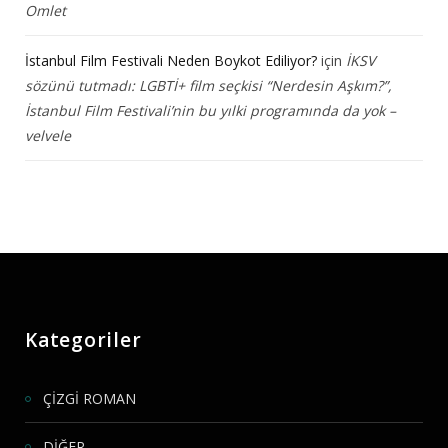
Omlet
İstanbul Film Festivali Neden Boykot Ediliyor?
için
İKSV
sözünü tutmadı: LGBTİ+ film seçkisi “Nerdesin Aşkım?”,
İstanbul Film Festivali’nin bu yılki programında da yok –
velvele
Kategoriler
ÇİZGİ ROMAN
DİĞER