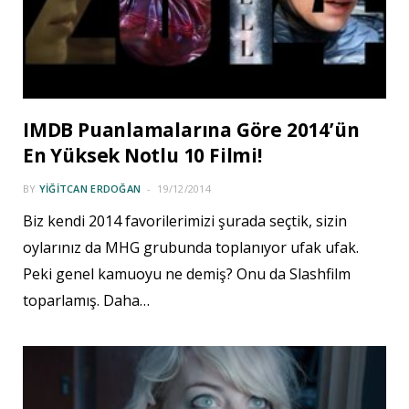
IMDB Puanlamalarına Göre 2014’ün
En Yüksek Notlu 10 Filmi!
BY
YIĞITCAN ERDOĞAN
19/12/2014
Biz kendi 2014 favorilerimizi şurada seçtik, sizin
oylarınız da MHG grubunda toplanıyor ufak ufak.
Peki genel kamuoyu ne demiş? Onu da Slashfilm
toparlamış. Daha…