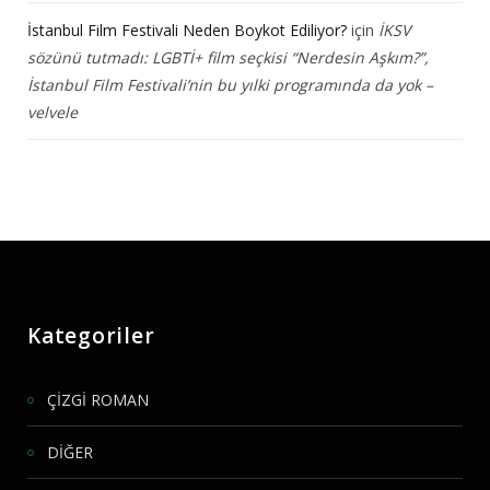
İstanbul Film Festivali Neden Boykot Ediliyor?
için
İKSV
sözünü tutmadı: LGBTİ+ film seçkisi “Nerdesin Aşkım?”,
İstanbul Film Festivali’nin bu yılki programında da yok –
velvele
Kategoriler
ÇİZGİ ROMAN
DİĞER