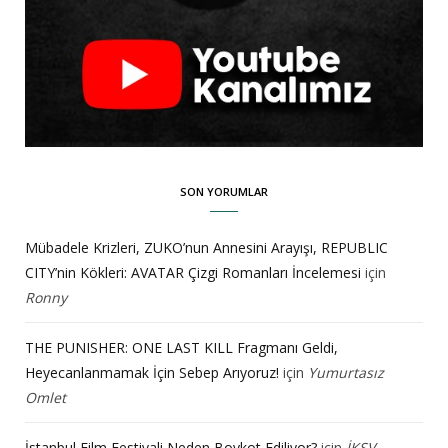
SON YORUMLAR
Mübadele Krizleri, ZUKO’nun Annesini Arayışı, REPUBLIC
CITY’nin Kökleri: AVATAR Çizgi Romanları İncelemesi
için
Ronny
THE PUNISHER: ONE LAST KILL Fragmanı Geldi,
Heyecanlanmamak İçin Sebep Arıyoruz!
için
Yumurtasız
Omlet
İstanbul Film Festivali Neden Boykot Ediliyor?
için
İKSV