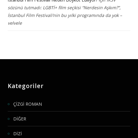
sözünü tutmadı: LGBTİ+ film seçkisi “Nerdesin Aşkım?”,
İstanbul Film Festivali’nin bu yılki programında da yok –
velvele
Kategoriler
ÇİZGİ ROMAN
DİĞER
DİZİ