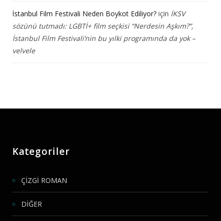
İstanbul Film Festivali Neden Boykot Ediliyor?
için
İKSV
sözünü tutmadı: LGBTİ+ film seçkisi “Nerdesin Aşkım?”,
İstanbul Film Festivali’nin bu yılki programında da yok –
velvele
Kategoriler
ÇİZGİ ROMAN
DİĞER