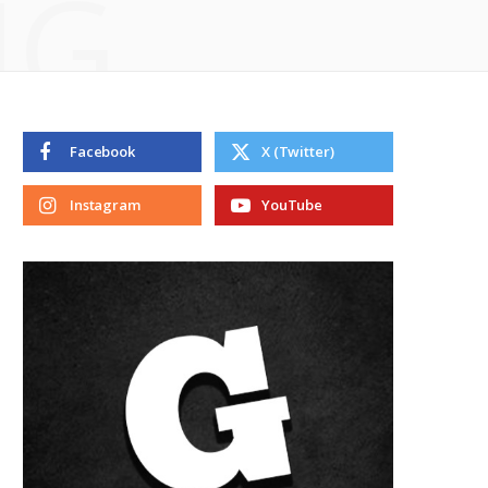
NG
Facebook
X (Twitter)
Instagram
YouTube