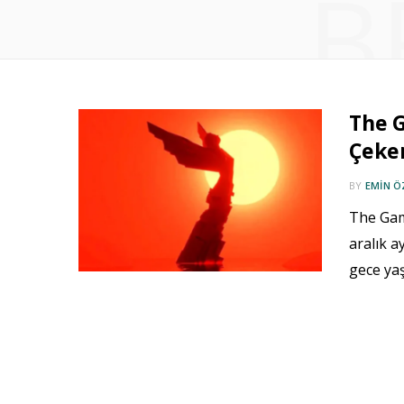
B
The 
Çeke
BY
EMIN 
The Gam
aralık a
gece yaş