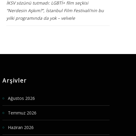
İKSV sözünü tutmadı: LGBTİ+ film seçkisi
“Nerdesin Aşkım?”, İstanbul Film Festivali’nin bu
yılki programında da yok – velvele
Arşivler
Ağustos 2026
Temmuz 2026
Haziran 2026