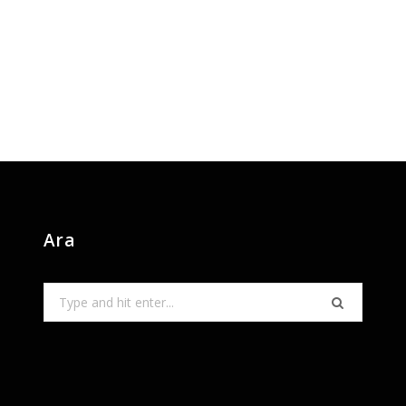
Ara
Search
for: