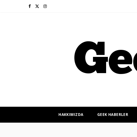
F
X
I
a
(
n
c
T
s
e
w
t
b
i
a
o
t
g
o
t
r
k
e
a
r
m
HAKKIMIZDA
GEEK HABERLER
)