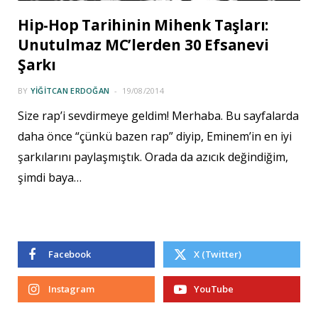
Hip-Hop Tarihinin Mihenk Taşları:
Unutulmaz MC’lerden 30 Efsanevi
Şarkı
BY
YIĞITCAN ERDOĞAN
19/08/2014
Size rap’i sevdirmeye geldim! Merhaba. Bu sayfalarda
daha önce “çünkü bazen rap” diyip, Eminem’in en iyi
şarkılarını paylaşmıştık. Orada da azıcık değindiğim,
şimdi baya…
Facebook
X (Twitter)
Instagram
YouTube