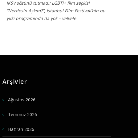
İKSV sözünü tutmadı: LGBTİ+ film seçkisi
“Nerdesin Aşkım?”, İstanbul Film Festivali’nin bu
yılki programında da yok – velvele
Arşivler
Ağustos 2026
Temmuz 2026
Haziran 2026