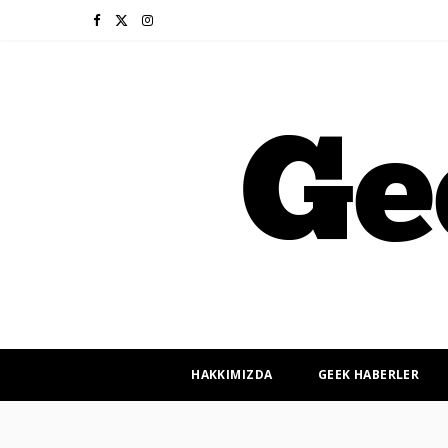
F
X
I
a
(
n
c
T
s
e
w
t
b
i
a
o
t
g
o
t
r
k
e
a
r
m
HAKKIMIZDA
GEEK HABERLER
)