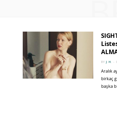
B
SIGHT
Liste
ALMA
BY
J. H.
Aralık a
birkaç g
başka b