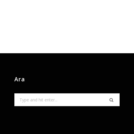
Ara
Search
for: