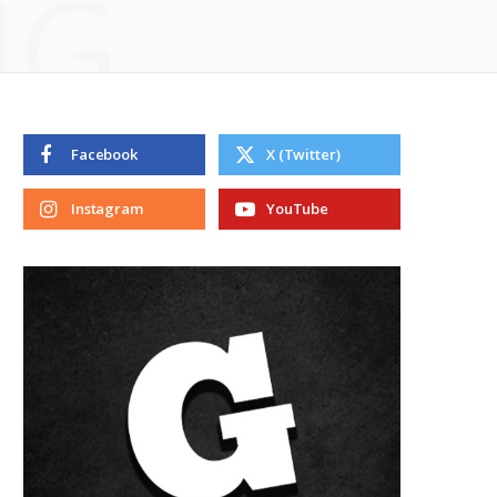
NG
Facebook
X (Twitter)
Instagram
YouTube