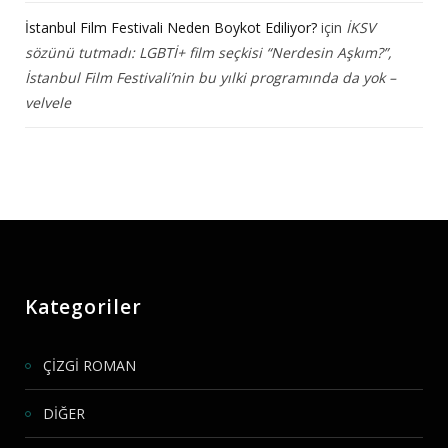
İstanbul Film Festivali Neden Boykot Ediliyor?
için
İKSV
sözünü tutmadı: LGBTİ+ film seçkisi “Nerdesin Aşkım?”,
İstanbul Film Festivali’nin bu yılki programında da yok –
velvele
Kategoriler
ÇİZGİ ROMAN
DİĞER