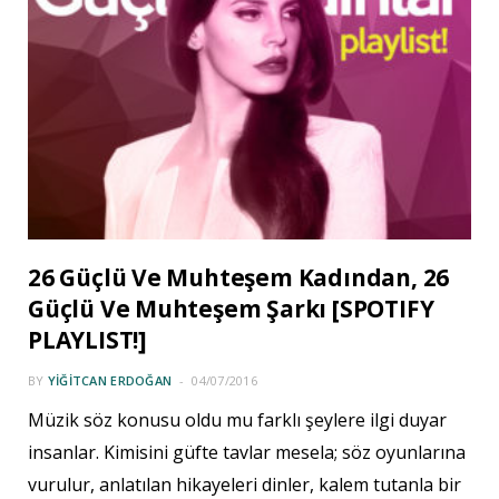
26 Güçlü Ve Muhteşem Kadından, 26
Güçlü Ve Muhteşem Şarkı [SPOTIFY
PLAYLIST!]
BY
YIĞITCAN ERDOĞAN
04/07/2016
Müzik söz konusu oldu mu farklı şeylere ilgi duyar
insanlar. Kimisini güfte tavlar mesela; söz oyunlarına
vurulur, anlatılan hikayeleri dinler, kalem tutanla bir