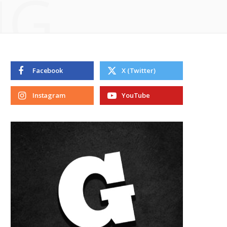
NG
Facebook
X (Twitter)
Instagram
YouTube