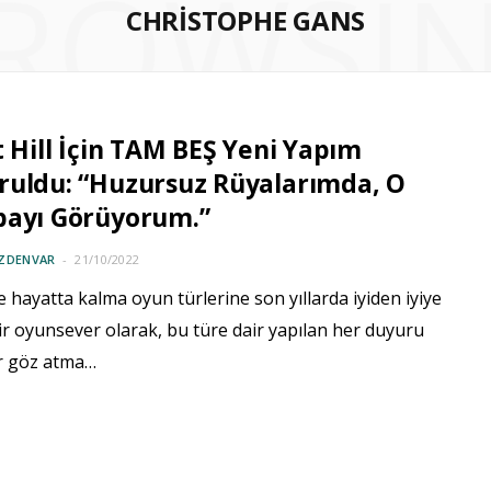
ROWSI
CHRISTOPHE GANS
t Hill İçin TAM BEŞ Yeni Yapım
ruldu: “Huzursuz Rüyalarımda, O
bayı Görüyorum.”
ÖZDENVAR
21/10/2022
 hayatta kalma oyun türlerine son yıllarda iyiden iyiye
ir oyunsever olarak, bu türe dair yapılan her duyuru
ir göz atma…