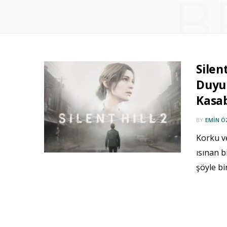
B
Silen
Duyu
Kasa
BY
EMIN 
Korku ve
ısınan b
şöyle b