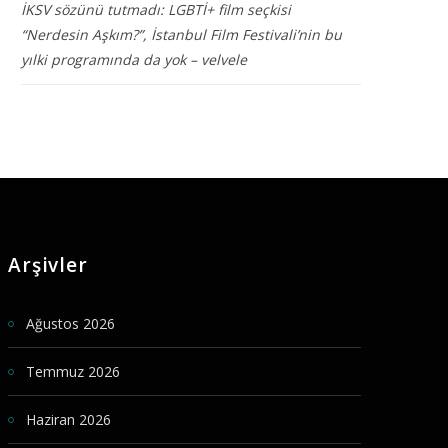
İKSV sözünü tutmadı: LGBTİ+ film seçkisi
“Nerdesin Aşkım?”, İstanbul Film Festivali’nin bu
yılki programında da yok – velvele
Arşivler
Ağustos 2026
Temmuz 2026
Haziran 2026