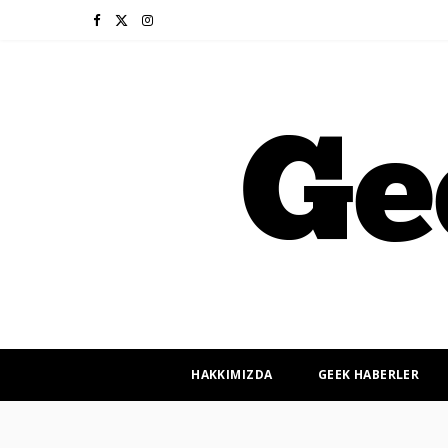
F
X
I
a
(
n
c
T
s
e
w
t
b
i
a
o
t
g
o
t
r
k
e
a
r
m
HAKKIMIZDA
GEEK HABERLER
)