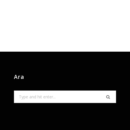
Ara
Search
for: