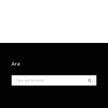
Ara
Search
for: