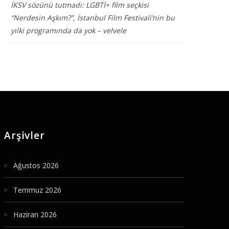
İKSV sözünü tutmadı: LGBTİ+ film seçkisi
“Nerdesin Aşkım?”, İstanbul Film Festivali’nin bu
yılki programında da yok – velvele
Arşivler
Ağustos 2026
Temmuz 2026
Haziran 2026