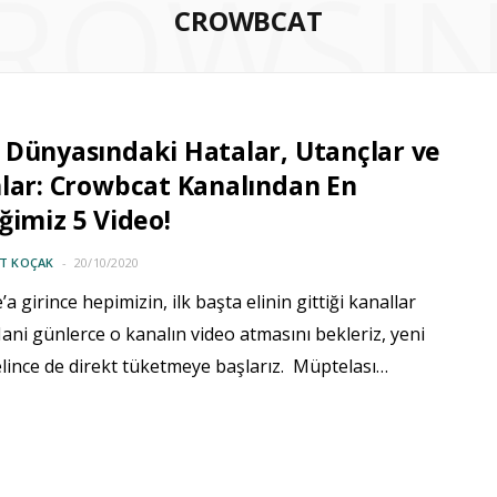
ROWSI
CROWBCAT
Dünyasındaki Hatalar, Utançlar ve
lar: Crowbcat Kanalından En
ğimiz 5 Video!
IT KOÇAK
20/10/2020
a girince hepimizin, ilk başta elinin gittiği kanallar
Hani günlerce o kanalın video atmasını bekleriz, yeni
lince de direkt tüketmeye başlarız. Müptelası…