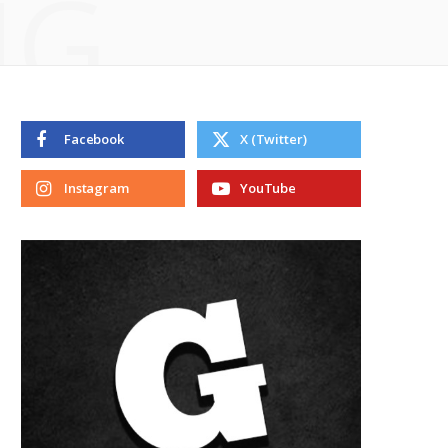
NG
Facebook
X (Twitter)
Instagram
YouTube