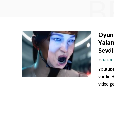
B
Oyun 
Yalan
Sevdi
BY
M. HAL
Youtube’
vardır. 
video ge