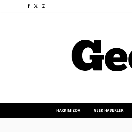
F
X
I
a
(
n
c
T
s
e
w
t
b
i
a
o
t
g
o
t
r
k
e
a
r
m
HAKKIMIZDA
GEEK HABERLER
)