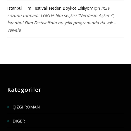
İstanbul Film Festivali Neden Boykot Ediliyor?
için
İKSV
sözünü tutmadı: LGBTİ+ film seçkisi “Nerdesin Aşkım?”,
İstanbul Film Festivali’nin bu yılki programında da yok –
velvele
Kategoriler
ÇİZGİ ROMAN
DİĞER