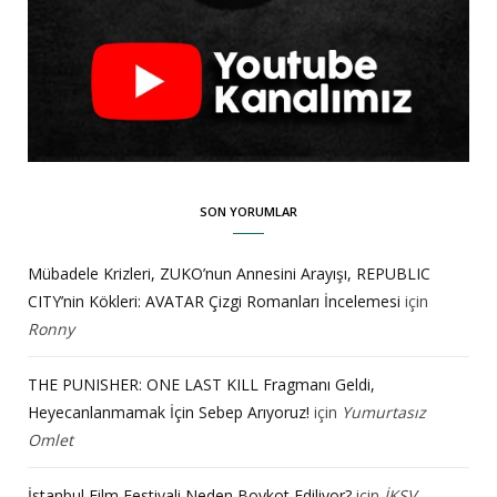
SON YORUMLAR
Mübadele Krizleri, ZUKO’nun Annesini Arayışı, REPUBLIC
CITY’nin Kökleri: AVATAR Çizgi Romanları İncelemesi
için
Ronny
THE PUNISHER: ONE LAST KILL Fragmanı Geldi,
Heyecanlanmamak İçin Sebep Arıyoruz!
için
Yumurtasız
Omlet
İstanbul Film Festivali Neden Boykot Ediliyor?
için
İKSV