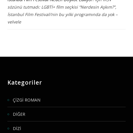
sözünü tutmadı: LGBTİ+ film seçkisi “Nerdesin Aşkım?”,
İstanbul Film Festivali’nin bu yılki programında da yok –
velvele
Kategoriler
ÇİZGİ ROMAN
DİĞER
DİZİ