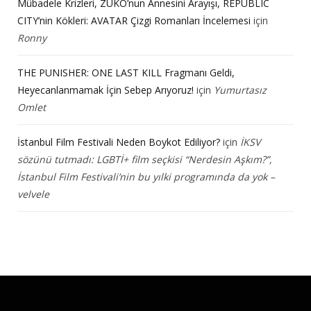
Mübadele Krizleri, ZUKO’nun Annesini Arayışı, REPUBLIC
CITY’nin Kökleri: AVATAR Çizgi Romanları İncelemesi
için
Ronny
THE PUNISHER: ONE LAST KILL Fragmanı Geldi,
Heyecanlanmamak İçin Sebep Arıyoruz!
için
Yumurtasız
Omlet
İstanbul Film Festivali Neden Boykot Ediliyor?
için
İKSV
sözünü tutmadı: LGBTİ+ film seçkisi “Nerdesin Aşkım?”,
İstanbul Film Festivali’nin bu yılki programında da yok –
velvele