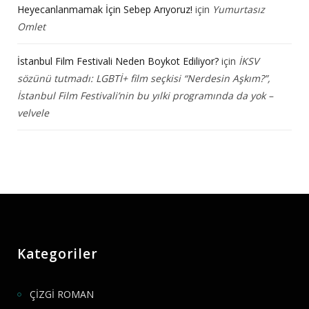
Heyecanlanmamak İçin Sebep Arıyoruz!
için
Yumurtasız
Omlet
İstanbul Film Festivali Neden Boykot Ediliyor?
için
İKSV
sözünü tutmadı: LGBTİ+ film seçkisi “Nerdesin Aşkım?”,
İstanbul Film Festivali’nin bu yılki programında da yok –
velvele
Kategoriler
ÇİZGİ ROMAN