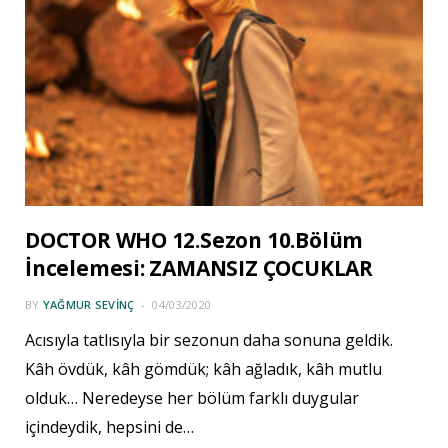
DOCTOR WHO 12.Sezon 10.Bölüm
İncelemesi: ZAMANSIZ ÇOCUKLAR
BY
YAĞMUR SEVINÇ
04/03/2020
Acısıyla tatlısıyla bir sezonun daha sonuna geldik.
Kâh övdük, kâh gömdük; kâh ağladık, kâh mutlu
olduk… Neredeyse her bölüm farklı duygular
içindeydik, hepsini de…