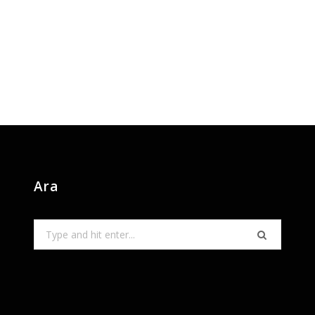
Ara
Search
for: