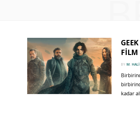
B
GEEK 
FİLM 
BY
M. HAL
Birbirin
birbirin
kadar al