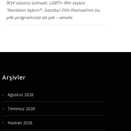
İKSV sözünü tutmadı: LGBTİ+ film seçkisi
“Nerdesin Aşkım?”, İstanbul Film Festivali’nin bu
yılki programında da yok – velvele
Arşivler
Ağustos 2026
Temmuz 2026
Haziran 2026