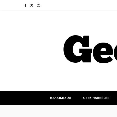
F
X
I
a
(
n
c
T
s
e
w
t
b
i
a
o
t
g
o
t
r
k
e
a
r
m
HAKKIMIZDA
GEEK HABERLER
)