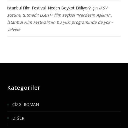
İstanbul Film Festivali Neden Boykot Ediliyor?
için
İKSV
sözünü tutmadı: LGBTİ+ film seçkisi “Nerdesin Aşkım?”,
İstanbul Film Festivali’nin bu yılki programında da yok –
velvele
Kategoriler
ÇİZGİ ROMAN
DİĞER