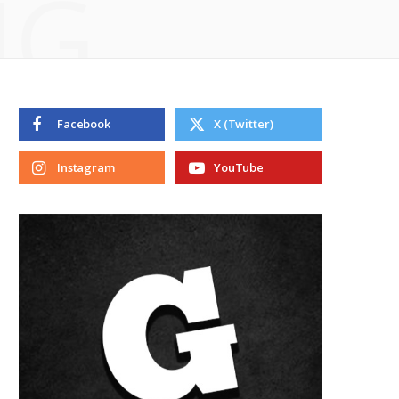
NG
Facebook
X (Twitter)
Instagram
YouTube