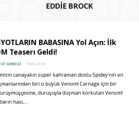
ROWSI
EDDIE BROCK
YOTLARIN BABASINA Yol Açın: İlk
M Teaserı Geldi!
ECE GÜNDÜZ
08/02/2018
mizin canayakın süper kahraman dostu Spidey’nin en
üşmanlarından biri o büyük Venom! Carnage için bir
gürüymüşçesine, duruşuyla düşman korkutan Venom!
ların hası,…