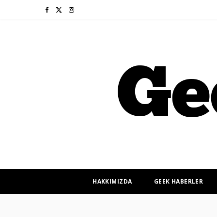
F
X
I
a
(
n
c
T
s
e
w
t
b
i
a
o
t
g
o
t
r
k
e
a
r
m
HAKKIMIZDA
GEEK HABERLER
)