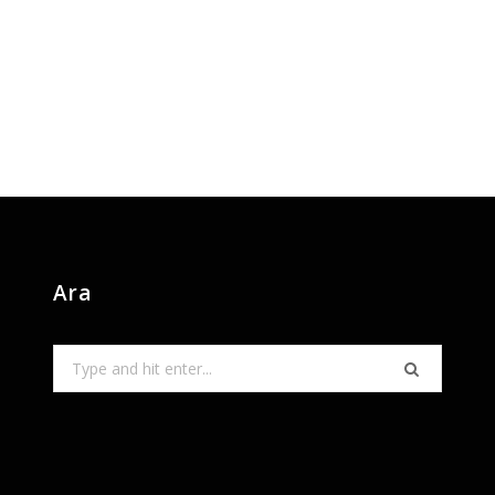
Ara
Search
for: