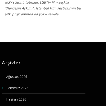
İKSV sözünü tutmadı: LGBTİ+ film seçkisi
“Nerdesin Aşkım?”, İstanbul Film Festivali’nin bu
yılki programında da yok – velvele
Arşivler
Ağustos 2026
Temmuz 2026
Haziran 2026