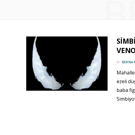
B
SİMBİ
VENO
BY
BERNA 
Mahalle
ezeli d
baba fi
Simbiyot