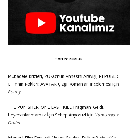
SON YORUMLAR
Mübadele Krizleri, ZUKO’nun Annesini Arayışı, REPUBLIC
CITY’nin Kökleri: AVATAR Çizgi Romanları İncelemesi
için
Ronny
THE PUNISHER: ONE LAST KILL Fragmanı Geldi,
Heyecanlanmamak İçin Sebep Arıyoruz!
için
Yumurtasız
Omlet
İstanbul Film Festivali Neden Boykot Ediliyor?
için
İKSV