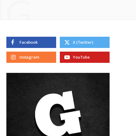
NG
Facebook
X (Twitter)
Instagram
YouTube