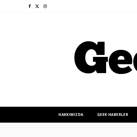
F
X
I
a
(
n
c
T
s
e
w
t
b
i
a
o
t
g
o
t
r
k
e
a
r
m
HAKKIMIZDA
GEEK HABERLER
)