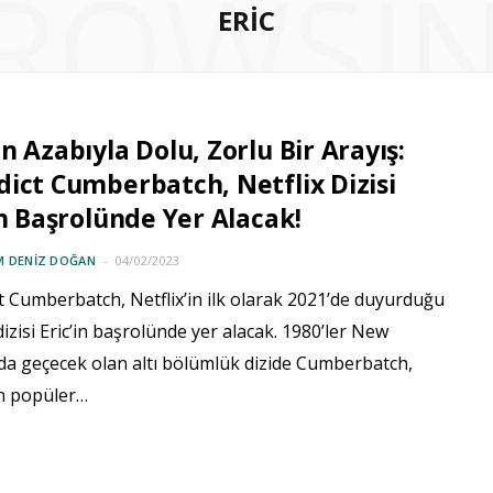
ROWSI
ERIC
n Azabıyla Dolu, Zorlu Bir Arayış:
ict Cumberbatch, Netflix Dizisi
in Başrolünde Yer Alacak!
M DENIZ DOĞAN
04/02/2023
 Cumberbatch, Netflix’in ilk olarak 2021’de duyurduğu
dizisi Eric’in başrolünde yer alacak. 1980’ler New
da geçecek olan altı bölümlük dizide Cumberbatch,
n popüler…