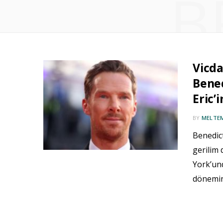
B
Vicda
Bened
Eric’
BY
MELTE
Benedict
gerilim 
York’un
dönemi