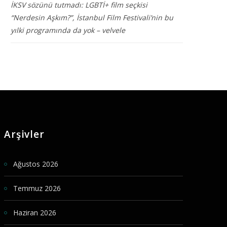
İKSV sözünü tutmadı: LGBTİ+ film seçkisi
“Nerdesin Aşkım?”, İstanbul Film Festivali’nin bu
yılki programında da yok – velvele
Arşivler
Ağustos 2026
Temmuz 2026
Haziran 2026