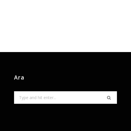
Ara
Search
for: