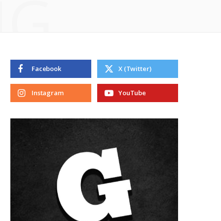
NG
Facebook
X (Twitter)
Instagram
YouTube