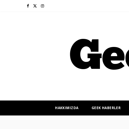
F
X
I
a
(
n
c
T
s
e
w
t
b
i
a
o
t
g
o
t
r
k
e
a
r
m
HAKKIMIZDA
GEEK HABERLER
)