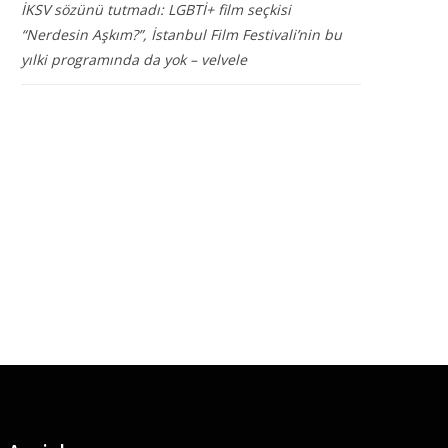
İKSV sözünü tutmadı: LGBTİ+ film seçkisi
“Nerdesin Aşkım?”, İstanbul Film Festivali’nin bu
yılki programında da yok – velvele