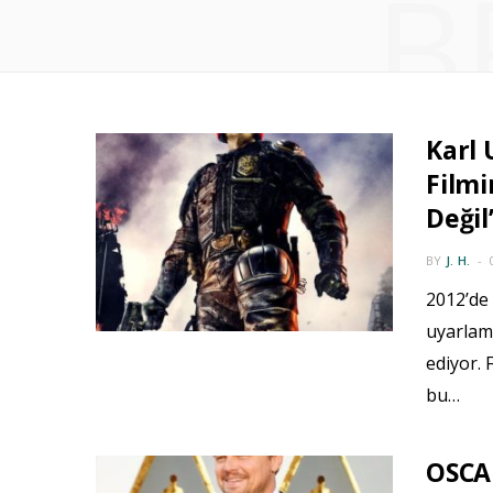
B
Karl 
Filmi
Değil
BY
J. H.
2012’de 
uyarlama
ediyor. 
bu…
OSCAR