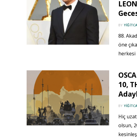
LEON
Geces
BY
YIĞITC
88. Akad
öne çıka
herkesi 
OSCAR
10, T
Adayl
BY
YIĞITC
Hiç uza
olsun, 
kesinleş