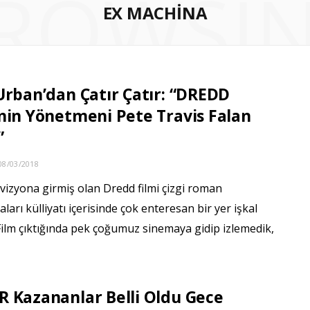
ROWSI
EX MACHINA
Urban’dan Çatır Çatır: “DREDD
nin Yönetmeni Pete Travis Falan
”
08/03/2018
vizyona girmiş olan Dredd filmi çizgi roman
ları külliyatı içerisinde çok enteresan bir yer işkal
Film çıktığında pek çoğumuz sinemaya gidip izlemedik,
 Kazananlar Belli Oldu Gece