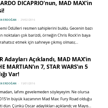
ARDO DICAPRIO’nun, MAD MAX’in
i!
AN ERDOĞAN
29/02/2016
emi Ödülleri resmen sahiplerini buldu. Gecenin bazı
n noktaları çok barizdi, örneğin Chris Rock’ın baya
rahatsız etmek için sahneye çıkmış olması;…
 Adayları Açıklandı, MAD MAX’in
HE MARTIAN’ın 7, STAR WARS’ın 5
ığı Var!
AN ERDOĞAN
15/01/2016
tmadan, lafımı gevelemeden söyleyeyim. Ne olursa
2015’in büyük kazanının Mad Max: Fury Road olduğu
ti dün. Çünkü Oscar adaylıkları açıklandı; ve Mayıs…