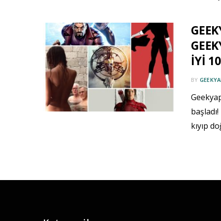
GEEKY
GEEKY
İYİ 1
BY
GEEKYA
Geekyapa
başladı!
kıyıp do