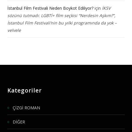
İstanbul Film Festivali Neden Boykot Ediliyor?
için
İKSV
sözünü tutmadı: LGBTİ+ film seçkisi “Nerdesin Aşkım?”,
İstanbul Film Festivali’nin bu yılki programında da yok –
velvele
Kategoriler
ÇİZGİ ROMAN
DİĞER