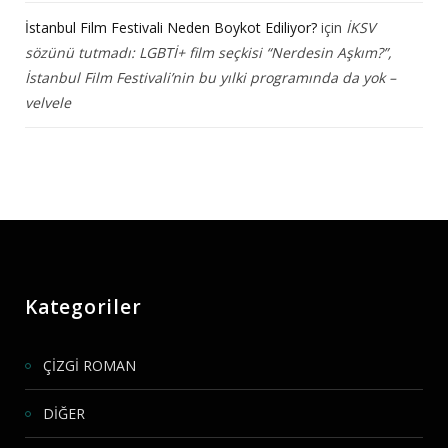
İstanbul Film Festivali Neden Boykot Ediliyor?
için
İKSV
sözünü tutmadı: LGBTİ+ film seçkisi “Nerdesin Aşkım?”,
İstanbul Film Festivali’nin bu yılki programında da yok –
velvele
Kategoriler
ÇİZGİ ROMAN
DİĞER