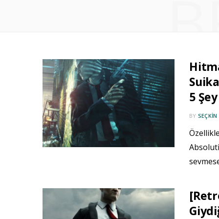
B
Hitma
Suika
5 Şey
BY
SEÇKIN
Özellikl
Absoluti
sevmese
[Retr
Giyd