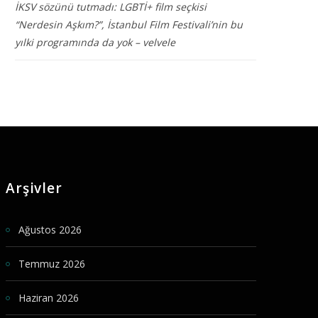
İKSV sözünü tutmadı: LGBTİ+ film seçkisi
“Nerdesin Aşkım?”, İstanbul Film Festivali’nin bu
yılki programında da yok – velvele
Arşivler
Ağustos 2026
Temmuz 2026
Haziran 2026