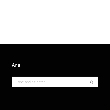
Ara
Search
for: