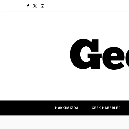
F
X
I
a
(
n
c
T
s
e
w
t
b
i
a
o
t
g
o
t
r
k
e
a
r
m
HAKKIMIZDA
GEEK HABERLER
)