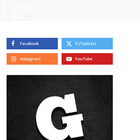
NG
Facebook
X (Twitter)
Instagram
YouTube