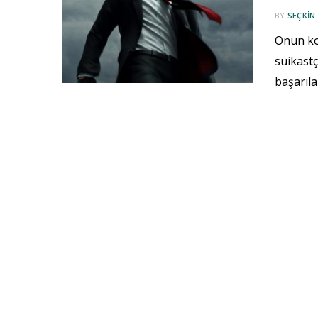
BY
SEÇKIN
Onun kod
suikastç
başarıla