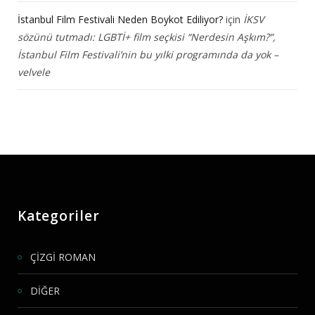
İstanbul Film Festivali Neden Boykot Ediliyor?
için
İKSV
sözünü tutmadı: LGBTİ+ film seçkisi “Nerdesin Aşkım?”,
İstanbul Film Festivali’nin bu yılki programında da yok –
velvele
Kategoriler
ÇİZGİ ROMAN
DİĞER