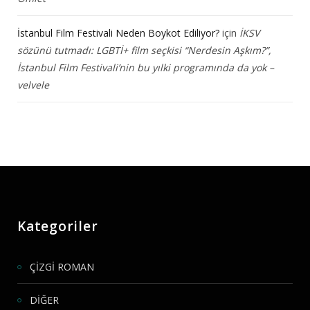
İstanbul Film Festivali Neden Boykot Ediliyor?
için
İKSV
sözünü tutmadı: LGBTİ+ film seçkisi “Nerdesin Aşkım?”,
İstanbul Film Festivali’nin bu yılki programında da yok –
velvele
Kategoriler
ÇİZGİ ROMAN
DİĞER