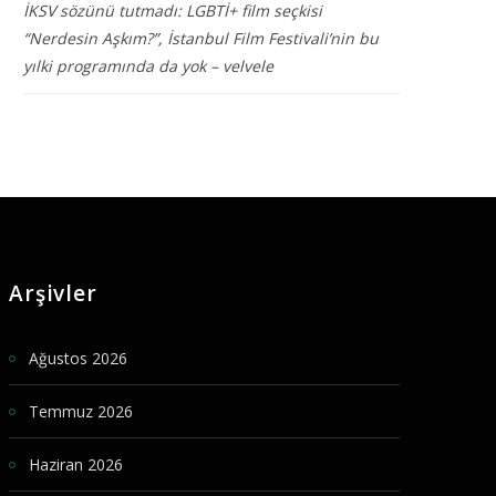
İKSV sözünü tutmadı: LGBTİ+ film seçkisi
“Nerdesin Aşkım?”, İstanbul Film Festivali’nin bu
yılki programında da yok – velvele
Arşivler
Ağustos 2026
Temmuz 2026
Haziran 2026