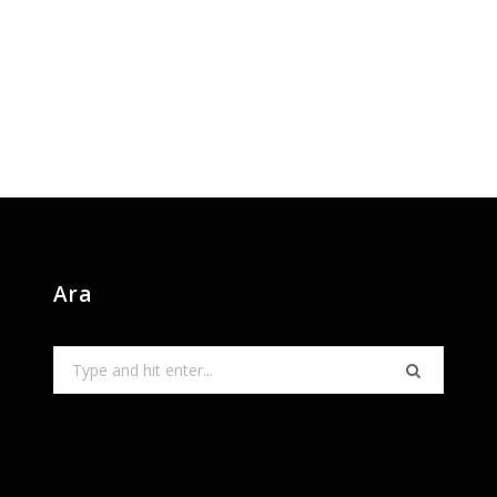
Ara
Search
for: