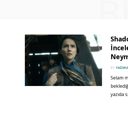
B
Shado
İncel
Neymi
BY
YAĞMUR
Selam mi
beklediğ
yazıda s