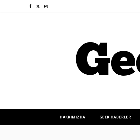
F
X
I
a
(
n
c
T
s
e
w
t
b
i
a
o
t
g
o
t
r
k
e
a
r
m
HAKKIMIZDA
GEEK HABERLER
)