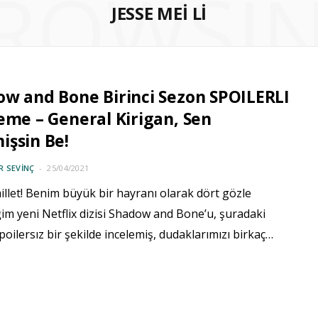
ROWSI
JESSE MEI LI
w and Bone Birinci Sezon SPOILERLI
eme – General Kirigan, Sen
şsin Be!
 SEVINÇ
25/04/2021
llet! Benim büyük bir hayranı olarak dört gözle
im yeni Netflix dizisi Shadow and Bone’u, şuradaki
poilersız bir şekilde incelemiş, dudaklarımızı birkaç…