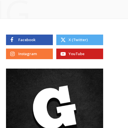
NG
Facebook
X (Twitter)
Instagram
YouTube